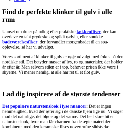
Find de perfekte klinker til gulv i alle
rum
Uanset om du er på udkig efter praktiske
køkkenfliser
, der kan
overleve en tabt grydeske og spildt rødvin, eller smukke
badeværelsesfliser
, der forvandler morgenbadet til en spa-
oplevelse, så har vi udvalget.
Vores sortiment af klinker til gulv er nøje udvalgt med fokus på den
nordiske stil. Det betyder masser af lys, ro og materialer, der holder
år efter år. Men selvom stilen er i top, behøver prisen ikke være i
skyerne. Vi mener nemlig, at alle har ret til et flot gulv.
Lad dig inspirere af de største tendenser
Det populære naturstenslook i lyse nuancer
:
Det er ingen
hemmelighed, hvad der rører sig i de danske hjem lige nu. Vi søger
mod det naturlige, det bløde og det varme. Det helt store hit er
naturstenslook, hvor man får charmen fra de ægte materialer
kombineret med den keramiske flises uovertrufne slidstyrke.