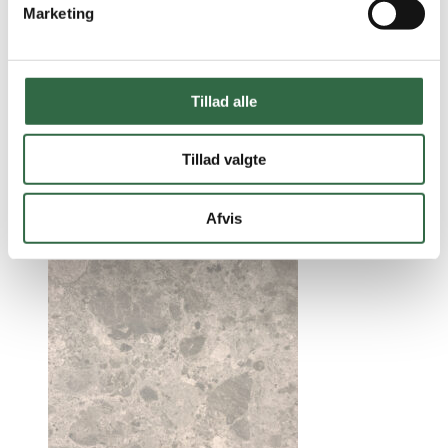
Vis vare
Bestil prøve
Marketing
Nyhed
Home Snow rt. 60×120
Tillad alle
1,44 m2 pr. kasse
2
425,00
DKK
/ m
Tillad valgte
På lager
Vis vare
Bestil prøve
Afvis