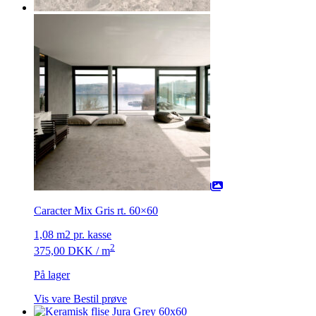
Caracter Mix Gris rt. 60×60
1,08 m2 pr. kasse
2
375,00
DKK
/ m
På lager
Vis vare
Bestil prøve