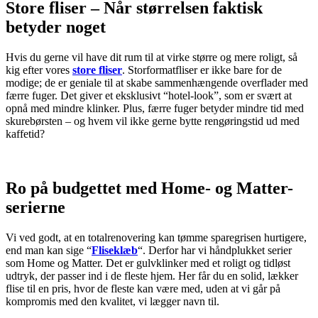
Store fliser – Når størrelsen faktisk
betyder noget
Hvis du gerne vil have dit rum til at virke større og mere roligt, så
kig efter vores
store fliser
. Storformatfliser er ikke bare for de
modige; de er geniale til at skabe sammenhængende overflader med
færre fuger. Det giver et eksklusivt “hotel-look”, som er svært at
opnå med mindre klinker. Plus, færre fuger betyder mindre tid med
skurebørsten – og hvem vil ikke gerne bytte rengøringstid ud med
kaffetid?
Ro på budgettet med Home- og Matter-
serierne
Vi ved godt, at en totalrenovering kan tømme sparegrisen hurtigere,
end man kan sige “
Fliseklæb
“. Derfor har vi håndplukket serier
som Home og Matter. Det er gulvklinker med et roligt og tidløst
udtryk, der passer ind i de fleste hjem. Her får du en solid, lækker
flise til en pris, hvor de fleste kan være med, uden at vi går på
kompromis med den kvalitet, vi lægger navn til.