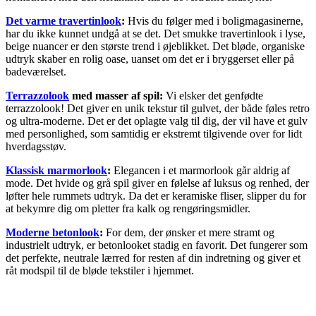
Det varme travertinlook
:
Hvis du følger med i boligmagasinerne,
har du ikke kunnet undgå at se det. Det smukke travertinlook i lyse,
beige nuancer er den største trend i øjeblikket. Det bløde, organiske
udtryk skaber en rolig oase, uanset om det er i bryggerset eller på
badeværelset.
Terrazzolook
med masser af spil:
Vi elsker det genfødte
terrazzolook! Det giver en unik tekstur til gulvet, der både føles retro
og ultra-moderne. Det er det oplagte valg til dig, der vil have et gulv
med personlighed, som samtidig er ekstremt tilgivende over for lidt
hverdagsstøv.
Klassisk marmorlook
:
Elegancen i et marmorlook går aldrig af
mode. Det hvide og grå spil giver en følelse af luksus og renhed, der
løfter hele rummets udtryk. Da det er keramiske fliser, slipper du for
at bekymre dig om pletter fra kalk og rengøringsmidler.
Moderne betonlook
:
For dem, der ønsker et mere stramt og
industrielt udtryk, er betonlooket stadig en favorit. Det fungerer som
det perfekte, neutrale lærred for resten af din indretning og giver et
råt modspil til de bløde tekstiler i hjemmet.