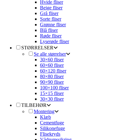
Hvide fliser
Beige fliser
Grå fliser
Sorte fliser
Grønne fliser
Blå fliser
Røde fliser
Lyserøde fliser
STØRRELSER
Se alle størrelser
30×60 fliser
60×60 fliser
60×120 fliser
80×80 fliser
90×90 fliser
100×100 fliser
15×15 fliser
30×30 fliser
TILBEHØR
Montering
Klæb
Cementfuge
Silikonefuge
Flisekryds
Vådrumssikring