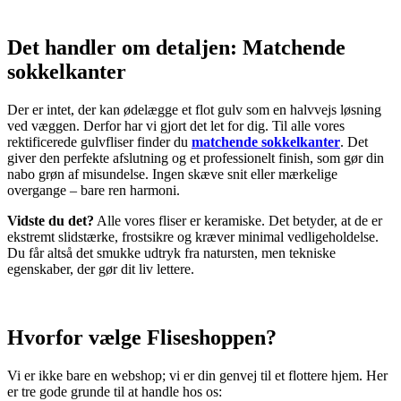
Det handler om detaljen: Matchende
sokkelkanter
Der er intet, der kan ødelægge et flot gulv som en halvvejs løsning
ved væggen. Derfor har vi gjort det let for dig. Til alle vores
rektificerede gulvfliser finder du
matchende sokkelkanter
. Det
giver den perfekte afslutning og et professionelt finish, som gør din
nabo grøn af misundelse. Ingen skæve snit eller mærkelige
overgange – bare ren harmoni.
Vidste du det?
Alle vores fliser er keramiske. Det betyder, at de er
ekstremt slidstærke, frostsikre og kræver minimal vedligeholdelse.
Du får altså det smukke udtryk fra natursten, men tekniske
egenskaber, der gør dit liv lettere.
Hvorfor vælge Fliseshoppen?
Vi er ikke bare en webshop; vi er din genvej til et flottere hjem. Her
er tre gode grunde til at handle hos os: