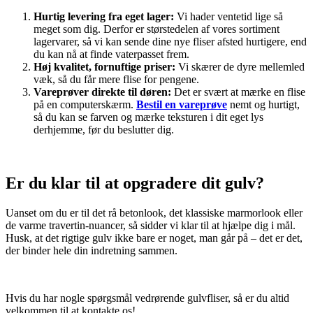
Hurtig levering fra eget lager:
Vi hader ventetid lige så
meget som dig. Derfor er størstedelen af vores sortiment
lagervarer, så vi kan sende dine nye fliser afsted hurtigere, end
du kan nå at finde vaterpasset frem.
Høj kvalitet, fornuftige priser:
Vi skærer de dyre mellemled
væk, så du får mere flise for pengene.
Vareprøver direkte til døren:
Det er svært at mærke en flise
på en computerskærm.
Bestil en vareprøve
nemt og hurtigt,
så du kan se farven og mærke teksturen i dit eget lys
derhjemme, før du beslutter dig.
Er du klar til at opgradere dit gulv?
Uanset om du er til det rå betonlook, det klassiske marmorlook eller
de varme travertin-nuancer, så sidder vi klar til at hjælpe dig i mål.
Husk, at det rigtige gulv ikke bare er noget, man går på – det er det,
der binder hele din indretning sammen.
Hvis du har nogle spørgsmål vedrørende gulvfliser, så er du altid
velkommen til at kontakte os!