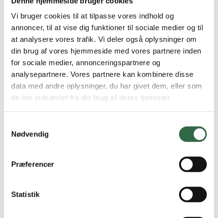
Denne hjemmeside bruger cookies
2,00 m2 pr. kasse
Vi bruger cookies til at tilpasse vores indhold og
2
525,00
DKK
/ m
annoncer, til at vise dig funktioner til sociale medier og til
På lager
at analysere vores trafik. Vi deler også oplysninger om
din brug af vores hjemmeside med vores partnere inden
Vis vare
Bestil prøve
for sociale medier, annonceringspartnere og
analysepartnere. Vores partnere kan kombinere disse
Pietra ST Beige rt. 60×60
data med andre oplysninger, du har givet dem, eller som
1,08 m2 pr. kasse
de har indsamlet fra din brug af deres tjenester.
2
295,00
DKK
/ m
På lager
Samtykkevalg
Nødvendig
Vis vare
Bestil prøve
Pietra ST Grey rt. 60×60
Præferencer
1,08 m2 pr. kasse
2
295,00
DKK
/ m
Statistik
På lager