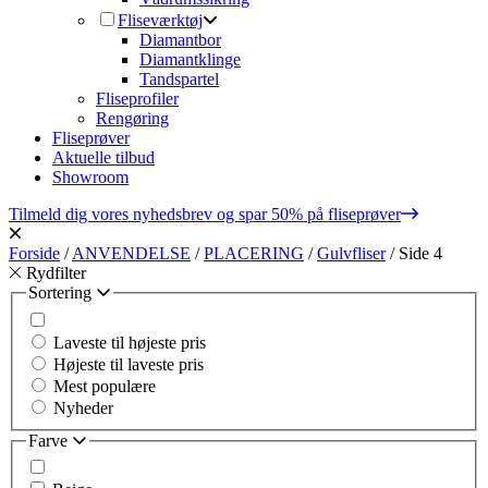
Fliseværktøj
Diamantbor
Diamantklinge
Tandspartel
Fliseprofiler
Rengøring
Fliseprøver
Aktuelle tilbud
Showroom
Tilmeld dig vores nyhedsbrev og spar 50% på fliseprøver
Forside
/
ANVENDELSE
/
PLACERING
/
Gulvfliser
/
Side 4
Rydfilter
Sortering
Laveste til højeste pris
Højeste til laveste pris
Mest populære
Nyheder
Farve