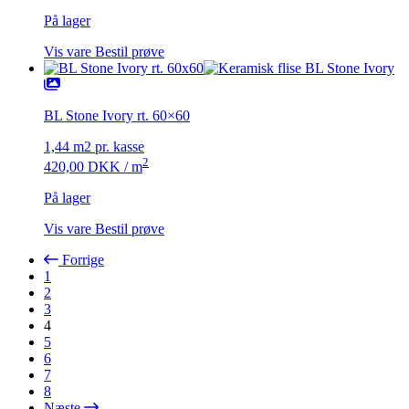
På lager
Vis vare
Bestil prøve
BL Stone Ivory rt. 60×60
1,44 m2 pr. kasse
2
420,00
DKK
/ m
På lager
Vis vare
Bestil prøve
Forrige
1
2
3
4
5
6
7
8
Næste