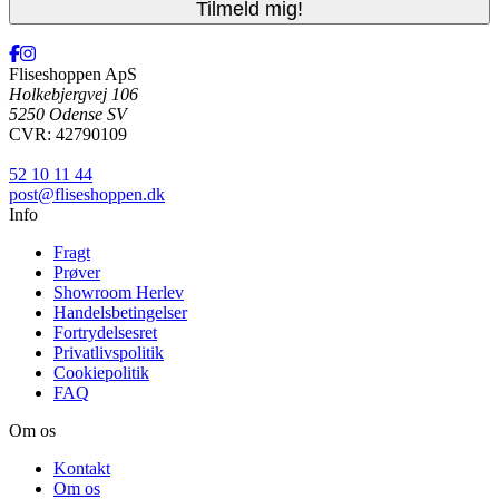
Fliseshoppen ApS
Holkebjergvej 106
5250 Odense SV
CVR: 42790109
52 10 11 44
post@fliseshoppen.dk
Info
Fragt
Prøver
Showroom Herlev
Handelsbetingelser
Fortrydelsesret
Privatlivspolitik
Cookiepolitik
FAQ
Om os
Kontakt
Om os