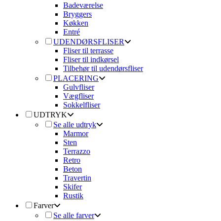
Badeværelse
Bryggers
Køkken
Entré
UDENDØRSFLISER
Fliser til terrasse
Fliser til indkørsel
Tilbehør til udendørsfliser
PLACERING
Gulvfliser
Vægfliser
Sokkelfliser
UDTRYK
Se alle udtryk
Marmor
Sten
Terrazzo
Retro
Beton
Travertin
Skifer
Rustik
Farver
Se alle farver