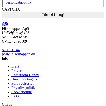
persondatapolitik
CAPTCHA
Fliseshoppen ApS
Holkebjergvej 106
5250 Odense SV
CVR: 42790109
52 10 11 44
post@fliseshoppen.dk
Info
Fragt
Prøver
Showroom Herlev
Handelsbetingelser
Fortrydelsesret
Privatlivspolitik
Cookiepolitik
FAQ
Om os