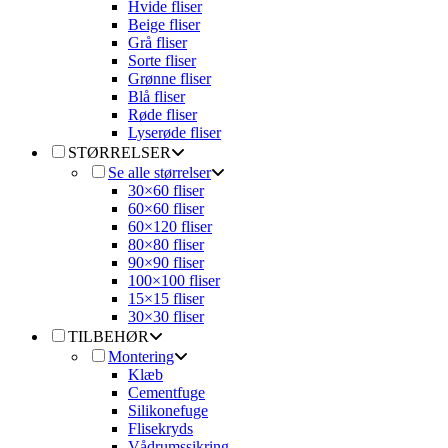
Hvide fliser
Beige fliser
Grå fliser
Sorte fliser
Grønne fliser
Blå fliser
Røde fliser
Lyserøde fliser
STØRRELSER
Se alle størrelser
30×60 fliser
60×60 fliser
60×120 fliser
80×80 fliser
90×90 fliser
100×100 fliser
15×15 fliser
30×30 fliser
TILBEHØR
Montering
Klæb
Cementfuge
Silikonefuge
Flisekryds
Vådrumssikring