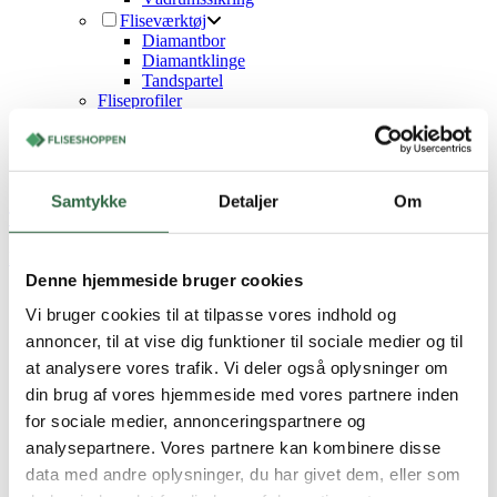
Fliseværktøj
Diamantbor
Diamantklinge
Tandspartel
Fliseprofiler
Rengøring
Fliseprøver
Aktuelle tilbud
Showroom
Samtykke
Detaljer
Om
Tilmeld dig vores nyhedsbrev og spar 50% på fliseprøver
Forside
/
Farver
Denne hjemmeside bruger cookies
Farver
Vi bruger cookies til at tilpasse vores indhold og
annoncer, til at vise dig funktioner til sociale medier og til
Når du starter et nyt fliseprojekt, spiller farver en kæmpe rolle.
at analysere vores trafik. Vi deler også oplysninger om
Farver ændrer hele stemningen i et rum – skabe ro, hygge, friskhed
eller en dæmpet atmosfære. For at gøre det nemmere for dig, har vi
din brug af vores hjemmeside med vores partnere inden
inddelt vores fliser efter farver, så du hurtigt kan finde præcis de
for sociale medier, annonceringspartnere og
nuancer, du godt kan lide.
analysepartnere. Vores partnere kan kombinere disse
Vi tilbyder et bredt udvalg af farverige fliser, så du kan vælge den
data med andre oplysninger, du har givet dem, eller som
nuance og tone, der passer perfekt til din indretning og personlige