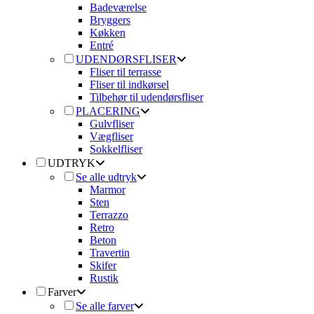
Badeværelse
Bryggers
Køkken
Entré
UDENDØRSFLISER
Fliser til terrasse
Fliser til indkørsel
Tilbehør til udendørsfliser
PLACERING
Gulvfliser
Vægfliser
Sokkelfliser
UDTRYK
Se alle udtryk
Marmor
Sten
Terrazzo
Retro
Beton
Travertin
Skifer
Rustik
Farver
Se alle farver