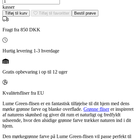
Lume
Green
kasser
6x24
Tilføj til kurv
Tilføj til favoritter
Bestil prøve
antal
Fragt fra 850 DKK
Hurtig levering 1-3 hverdage
Gratis opbevaring i op til 12 uger
Kvalitetsfliser fra EU
Lume Green-flisen er en fantastisk tilføjelse til dit hjem med dens
mørke grønne farve og blanke overflade.
Grønne fliser
er inspireret
af naturens skønhed og giver dit rum et naturligt og fredfyldt
udseende, hvor den alsidige grønne farve trækker naturen ind i dit
hjem.
Den mørkegrønne farve på Lume Green-flisen vil passe perfekt til