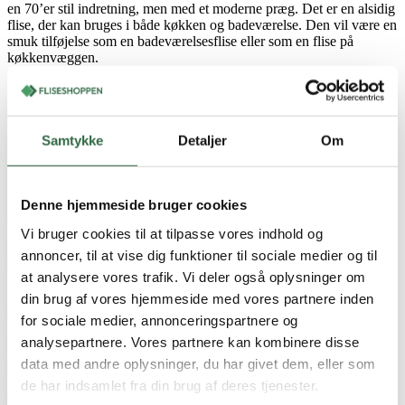
en 70’er stil indretning, men med et moderne præg. Det er en alsidig
flise, der kan bruges i både køkken og badeværelse. Den vil være en
smuk tilføjelse som en badeværelsesflise eller som en flise på
køkkenvæggen.
Lume Green-flisens blanke overflade reflekterer lyset og giver dit
rum et rent og friskt look. Flisen er også nem at rengøre og
vedligeholde, da dens glatte overflade gør den modstandsdygtig
over for snavs og pletter.
Samtykke
Detaljer
Om
Lume Green-flisen har en størrelse på 6×24 cm, hvilket gør det
muligt at skabe forskellige mønstre, som vil tilføje et unikt og
personligt præg på dit rum. Flisen kan lægges i et traditionelt
Denne hjemmeside bruger cookies
sildebensmønster, lige på eller hvad end der vil klæde indretningen.
Vi bruger cookies til at tilpasse vores indhold og
Lume serien findes også i farverne
Off White
,
Musk
,
Greige
,
China
,
annoncer, til at vise dig funktioner til sociale medier og til
White
og
Turchese.
at analysere vores trafik. Vi deler også oplysninger om
Se også den matchende serie, Cardiff, der findes i farverne
Hibiscus
,
din brug af vores hjemmeside med vores partnere inden
Ivory
,
Pink
og
Honey
.
for sociale medier, annonceringspartnere og
Lume Green kan ses i vores
showroom i Herlev
.
analysepartnere. Vores partnere kan kombinere disse
data med andre oplysninger, du har givet dem, eller som
Til Lume Green vil vi foreslå fugefarven
PCI Nanofug Premium 47
de har indsamlet fra din brug af deres tjenester.
Antracit
.