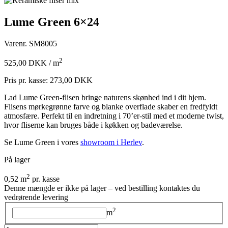
Lume Green 6×24
Varenr.
SM8005
2
525,00
DKK
/ m
Pris pr. kasse:
273,00
DKK
Lad Lume Green-flisen bringe naturens skønhed ind i dit hjem.
Flisens mørkegrønne farve og blanke overflade skaber en fredfyldt
atmosfære. Perfekt til en indretning i 70’er-stil med et moderne twist,
hvor fliserne kan bruges både i køkken og badeværelse.
Se Lume Green i vores
showroom i Herlev
.
På lager
2
0,52 m
pr. kasse
Denne mængde er ikke på lager – ved bestilling kontaktes du
vedrørende levering
2
m