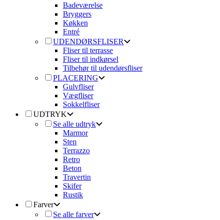
Badeværelse
Bryggers
Køkken
Entré
UDENDØRSFLISER
Fliser til terrasse
Fliser til indkørsel
Tilbehør til udendørsfliser
PLACERING
Gulvfliser
Vægfliser
Sokkelfliser
UDTRYK
Se alle udtryk
Marmor
Sten
Terrazzo
Retro
Beton
Travertin
Skifer
Rustik
Farver
Se alle farver