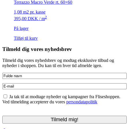
Terrazzo Macro Verde rt. 60×60
1,08 m2 pr. kasse
2
395,00
DKK
/ m
På lager
Tilføj til kurv
Tilmeld dig vores nyhedsbrev
Tilmeld dig vores nyhedsbrev og modtag eksklusive tilbud og
nyheder i shoppen. Du kan til en hver tid afmelde igen.
Fulde
navn
(Påkrævet)
E-
mail
(Påkrævet)
Accepter
Ja tak til at modtage nyheder og kampagner fra Fliseshoppen.
betingelser
(Påkrævet)
Ved tilmelding accepterer du vores
persondatapolitik
CAPTCHA