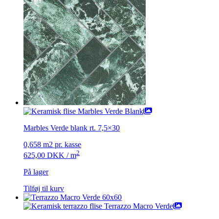
Marbles Verde blank rt. 7,5×30
0,658 m2 pr. kasse
2
625,00
DKK
/ m
På lager
Tilføj til kurv