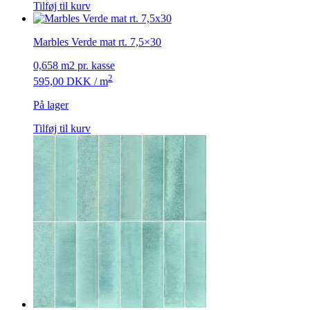
Tilføj til kurv
Marbles Verde mat rt. 7,5×30
0,658 m2 pr. kasse
2
595,00
DKK
/ m
På lager
Tilføj til kurv