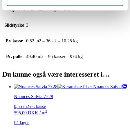
Velegnet til
Gulv i bad, væg i hele huset
Slidstyrke
3
Pr. kasse
0,52 m2 – 36 stk – 10,25 kg
Pr. palle
49,40 m2 – 95 kasser – 974 kg
Du kunne også være interesseret i…
Nuances Salvia 7×28
0,55 m2 pr. kasse
2
595,00
DKK
/ m
På lager