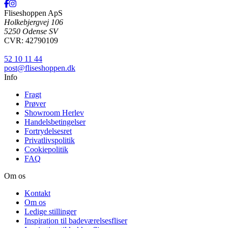
Fliseshoppen ApS
Holkebjergvej 106
5250 Odense SV
CVR: 42790109
52 10 11 44
post@fliseshoppen.dk
Info
Fragt
Prøver
Showroom Herlev
Handelsbetingelser
Fortrydelsesret
Privatlivspolitik
Cookiepolitik
FAQ
Om os
Kontakt
Om os
Ledige stillinger
Inspiration til badeværelsesfliser