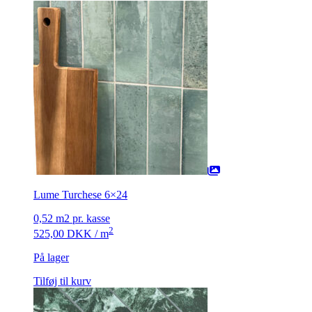
Lume Turchese 6×24
0,52 m2 pr. kasse
2
525,00
DKK
/ m
På lager
Tilføj til kurv