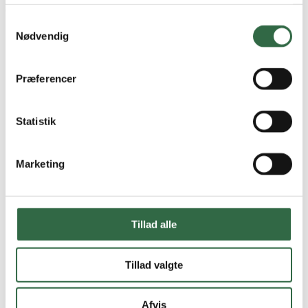
Gå på opdagelse i udvalget af
badeværelsesfliser
.
Samtykkevalg
Specifikationer
Nødvendig
Størrelse
6×24 cm
Præferencer
Tykkelse
10 mm
Statistik
Farve
Grøn
Marketing
Materiale
Keramisk
Kvalitet
1. sortering
Tillad alle
Overflade
Blank
Tillad valgte
Kanter
Ikke rektificeret
Afvis