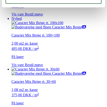
På lager
Vis vare
Bestil prøve
Nyhed
Caracter Mix Beige rt. 100×100
2,00 m2 pr. kasse
2
495,00
DKK
/ m
På lager
Vis vare
Bestil prøve
Caracter Mix Beige rt. 30×60
1,08 m2 pr. kasse
2
375,00
DKK
/ m
På lager