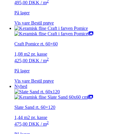
2
495,00
DKK
/ m
På lager
Vis vare
Bestil prøve
Craft Pomice rt. 60×60
1,08 m2 pr. kasse
2
425,00
DKK
/ m
På lager
Vis vare
Bestil prøve
Nyhed
Slate Sand rt. 60×120
1,44 m2 pr. kasse
2
475,00
DKK
/ m