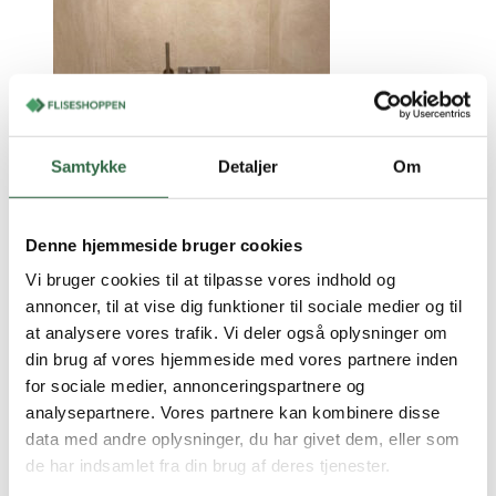
Slate Sand rt. 60×60
Samtykke
Detaljer
Om
1,08 m2 pr. kasse
2
395,00
DKK
/ m
Denne hjemmeside bruger cookies
På lager
Vi bruger cookies til at tilpasse vores indhold og
Vis vare
Bestil prøve
annoncer, til at vise dig funktioner til sociale medier og til
Nyhed
at analysere vores trafik. Vi deler også oplysninger om
din brug af vores hjemmeside med vores partnere inden
for sociale medier, annonceringspartnere og
analysepartnere. Vores partnere kan kombinere disse
data med andre oplysninger, du har givet dem, eller som
de har indsamlet fra din brug af deres tjenester.