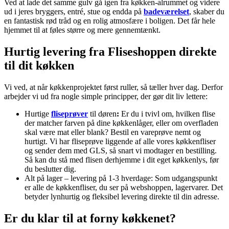
Ved at lade det samme gulv gå igen fra køkken-alrummet og videre
ud i jeres bryggers, entré, stue og endda på
badeværelset
, skaber du
en fantastisk rød tråd og en rolig atmosfære i boligen. Det får hele
hjemmet til at føles større og mere gennemtænkt.
Hurtig levering fra Fliseshoppen direkte
til dit køkken
Vi ved, at når køkkenprojektet først ruller, så tæller hver dag. Derfor
arbejder vi ud fra nogle simple principper, der gør dit liv lettere:
Hurtige
fliseprøver
til døren
:
Er du i tvivl om, hvilken flise
der matcher farven på dine køkkenlåger, eller om overfladen
skal være mat eller blank? Bestil en vareprøve nemt og
hurtigt. Vi har fliseprøve liggende af alle vores køkkenfliser
og sender dem med GLS, så snart vi modtager en bestilling.
Så kan du stå med flisen derhjemme i dit eget køkkenlys, før
du beslutter dig.
Alt på lager – levering på 1-3 hverdage: Som udgangspunkt
er alle de køkkenfliser, du ser på webshoppen, lagervarer. Det
betyder lynhurtig og fleksibel levering direkte til din adresse.
Er du klar til at forny køkkenet?