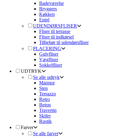
Badeværelse
Bryggers
Køkken
Entré
UDENDØRSFLISER
Fliser til terrasse
Fliser til indkørsel
Tilbehør til udendørsfliser
PLACERING
Gulvfliser
Vægfliser
Sokkelfliser
UDTRYK
Se alle udtryk
Marmor
Sten
Terrazzo
Retro
Beton
Travertin
Skifer
Rustik
Farver
Se alle farver