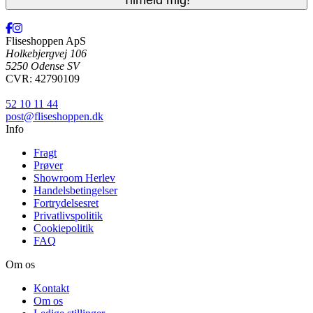
Fliseshoppen ApS
Holkebjergvej 106
5250 Odense SV
CVR: 42790109
52 10 11 44
post@fliseshoppen.dk
Info
Fragt
Prøver
Showroom Herlev
Handelsbetingelser
Fortrydelsesret
Privatlivspolitik
Cookiepolitik
FAQ
Om os
Kontakt
Om os