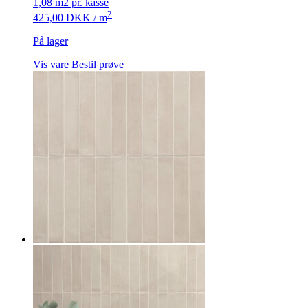
1,08 m2 pr. kasse
2
425,00
DKK
/ m
På lager
Vis vare
Bestil prøve