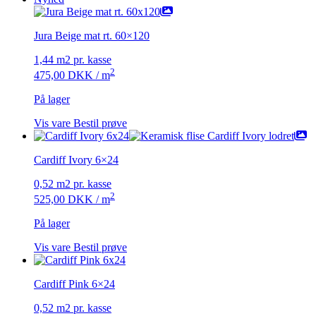
Jura Beige mat rt. 60×120
1,44 m2 pr. kasse
2
475,00
DKK
/ m
På lager
Vis vare
Bestil prøve
Cardiff Ivory 6×24
0,52 m2 pr. kasse
2
525,00
DKK
/ m
På lager
Vis vare
Bestil prøve
Cardiff Pink 6×24
0,52 m2 pr. kasse