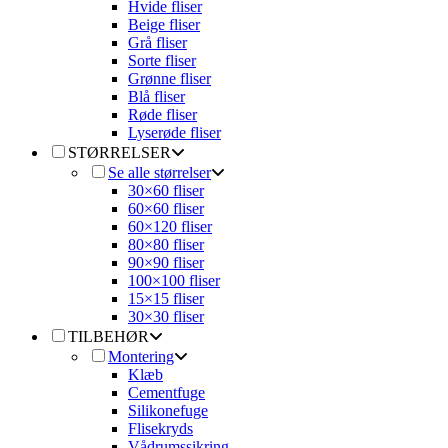
Hvide fliser
Beige fliser
Grå fliser
Sorte fliser
Grønne fliser
Blå fliser
Røde fliser
Lyserøde fliser
STØRRELSER
Se alle størrelser
30×60 fliser
60×60 fliser
60×120 fliser
80×80 fliser
90×90 fliser
100×100 fliser
15×15 fliser
30×30 fliser
TILBEHØR
Montering
Klæb
Cementfuge
Silikonefuge
Flisekryds
Vådrumssikring