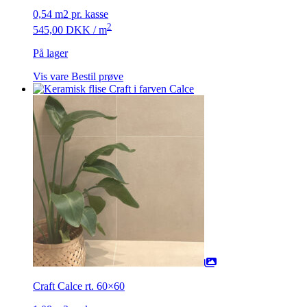
0,54 m2 pr. kasse
2
545,00
DKK
/ m
På lager
Vis vare
Bestil prøve
Craft Calce rt. 60×60