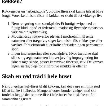
køkken?
Køkkenet er en “arbejdszone”, og dine fliser skal kunne tåle at blive
brugt. Vores keramiske fliser til køkken er skabt til det virkelige liv:
Nem rengøring som stænkplade: Et hurtigt swipe med en
fugtig klud, og så er fedtstænk, mados og flyvende tomatsovs
væk fra din køkkenvæg.
Modstandsdygtig overfor pletter: I modsætning til ægte
natursten eller trægulve, suger keramiske fliser ikke syre eller
væsker. Tabt citronsaft eller kaffe efterlader ingen permanente
spor.
Ingen imprægnering eller specialpleje: Hvor trægulve skal
slibes, og ægte natursten kræver jævnlig imprægnering for
ikke at tage skade, passer keramiske fliser sig selv. De kræver
ingen særlig pleje for at forblive smukke år efter år.
Skab en rød tråd i hele huset
Når du vælger gulvfliser til dit køkken, kan det være en rigtig god
idé at tænke i helheder. Mange af vores kunder vælger med stor
fordel at lægge den samme flise i hele huset for at skabe en flot
sammenhængskraft.