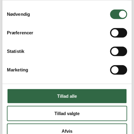
Samtykkevalg
Nødvendig
Præferencer
Statistik
Marketing
Tillad alle
Tillad valgte
Slate Sand rt. 100×100
2,00 m2 pr. kasse
2
Afvis
525,00
DKK
/ m