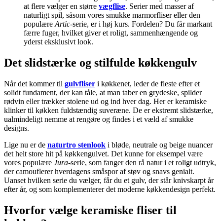
at flere vælger en større
vægflise
. Serier med masser af
naturligt spil, såsom vores smukke marmorfliser eller den
populære
Artic
-serie, er i høj kurs. Fordelen? Du får markant
færre fuger, hvilket giver et roligt, sammenhængende og
yderst eksklusivt look.
Det slidstærke og stilfulde køkkengulv
Når det kommer til
gulvfliser
i køkkenet, leder de fleste efter et
solidt fundament, der kan tåle, at man taber en grydeske, spilder
rødvin eller trækker stolene ud og ind hver dag. Her er keramiske
klinker til køkken fuldstændig suveræne. De er ekstremt slidstærke,
ualmindeligt nemme at rengøre og findes i et væld af smukke
designs.
Lige nu er de
naturtro stenlook
i bløde, neutrale og beige nuancer
det helt store hit på køkkengulvet. Det kunne for eksempel være
vores populære
Jura
-serie, som fanger den rå natur i et roligt udtryk,
der camouflerer hverdagens småspor af støv og snavs genialt.
Uanset hvilken serie du vælger, får du et gulv, der står knivskarpt år
efter år, og som komplementerer det moderne køkkendesign perfekt.
Hvorfor vælge keramiske fliser til