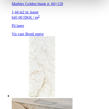
Marbles Golden blank rt. 60×120
1,44 m2 pr. kasse
2
645,00
DKK
/ m
På lager
Vis vare
Bestil prøve