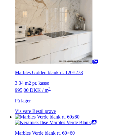
Marbles Golden blank rt. 120×278
3,34 m2 pr. kasse
2
995,00
DKK
/ m
På lager
Vis vare
Bestil prøve
Marbles Verde blank rt. 60×60