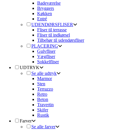
Badeværelse
Bryggers
Køkken
Entré
UDENDØRSFLISER
Fliser til terrasse
Fliser til indkørsel
Tilbehør til udendørsfliser
PLACERING
Gulvfliser
Vægfliser
Sokkelfliser
UDTRYK
Se alle udtryk
Marmor
Sten
Terrazzo
Retro
Beton
Travertin
Skifer
Rustik
Farver
Se alle farver