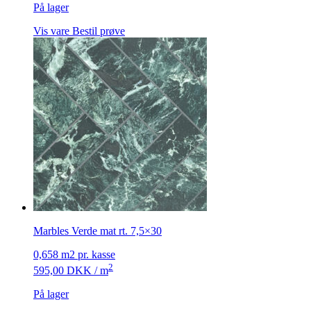
På lager
Vis vare
Bestil prøve
Marbles Verde mat rt. 7,5×30
0,658 m2 pr. kasse
2
595,00
DKK
/ m
På lager