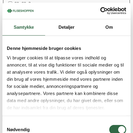
60x60x2 cm
60x60x3 cm
6x24 cm
7,5x30 cm
Samtykke
Detaljer
Om
7,5x60 cm
7,5x90 cm
75x75 cm
7x28 cm
Denne hjemmeside bruger cookies
7x60 cm
80x80 cm
Vi bruger cookies til at tilpasse vores indhold og
8x60 cm
annoncer, til at vise dig funktioner til sociale medier og til
90x90 cm
at analysere vores trafik. Vi deler også oplysninger om
120x280
din brug af vores hjemmeside med vores partnere inden
5,3x30 cm
for sociale medier, annonceringspartnere og
7,5x15 cm
80x160 cm
analysepartnere. Vores partnere kan kombinere disse
data med andre oplysninger, du har givet dem, eller som
Pris
de har indsamlet fra din brug af deres tjenester.
Samtykkevalg
15%
Nødvendig