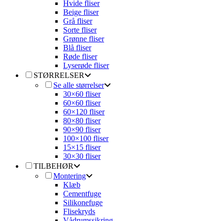
Hvide fliser
Beige fliser
Grå fliser
Sorte fliser
Grønne fliser
Blå fliser
Røde fliser
Lyserøde fliser
STØRRELSER
Se alle størrelser
30×60 fliser
60×60 fliser
60×120 fliser
80×80 fliser
90×90 fliser
100×100 fliser
15×15 fliser
30×30 fliser
TILBEHØR
Montering
Klæb
Cementfuge
Silikonefuge
Flisekryds
Vådrumssikring