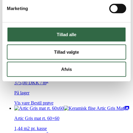
Artic Beige mat rt. 60×60
Marketing
1,44 m2 pr. kasse
2
375,00
DKK
/ m
Tillad alle
På lager
Vis vare
Bestil prøve
Tillad valgte
Caracter Mix Beige rt. 60×60
Afvis
1,08 m2 pr. kasse
2
375,00
DKK
/ m
På lager
Vis vare
Bestil prøve
Artic Gris mat rt. 60×60
1,44 m2 pr. kasse