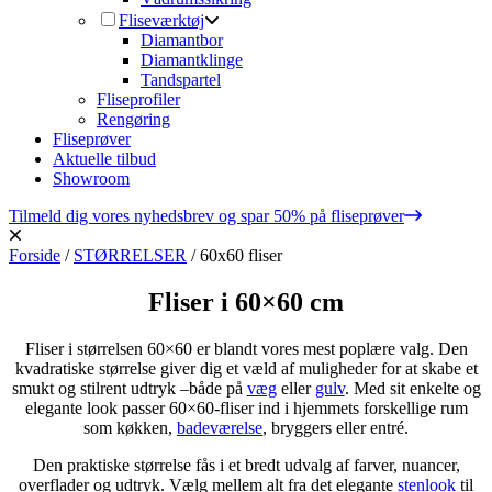
Fliseværktøj
Diamantbor
Diamantklinge
Tandspartel
Fliseprofiler
Rengøring
Fliseprøver
Aktuelle tilbud
Showroom
Tilmeld dig vores nyhedsbrev og spar 50% på fliseprøver
Forside
/
STØRRELSER
/
60x60 fliser
Fliser i 60×60 cm
Fliser i størrelsen 60×60 er blandt vores mest poplære valg. Den
kvadratiske størrelse giver dig et væld af muligheder for at skabe et
smukt og stilrent udtryk –både på
væg
eller
gulv
. Med sit enkelte og
elegante look passer 60×60-fliser ind i hjemmets forskellige rum
som køkken,
badeværelse
, bryggers eller entré.
Den praktiske størrelse fås i et bredt udvalg af farver, nuancer,
overflader og udtryk. Vælg mellem alt fra det elegante
stenlook
til