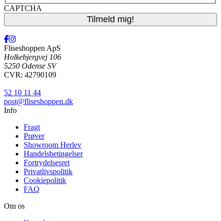
CAPTCHA
Fliseshoppen ApS
Holkebjergvej 106
5250 Odense SV
CVR: 42790109
52 10 11 44
post@fliseshoppen.dk
Info
Fragt
Prøver
Showroom Herlev
Handelsbetingelser
Fortrydelsesret
Privatlivspolitik
Cookiepolitik
FAQ
Om os