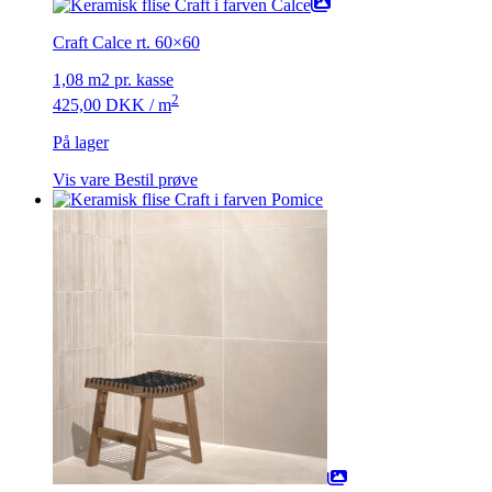
Craft Calce rt. 60×60
1,08 m2 pr. kasse
2
425,00
DKK
/ m
På lager
Vis vare
Bestil prøve