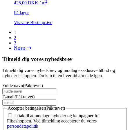
2
425,00
DKK
/ m
På lager
Vis vare
Bestil prøve
1
2
3
Næste
Tilmeld dig vores nyhedsbrev
Tilmeld dig vores nyhedsbrev og modtag eksklusive tilbud og
nyheder i shoppen. Du kan til en hver tid afmelde igen.
Fulde navn
(Påkrævet)
E-mail
(Påkrævet)
Accepter betingelser
(Påkrævet)
Ja tak til at modtage nyheder og kampagner fra
Fliseshoppen. Ved tilmelding accepterer du vores
persondatapolitik