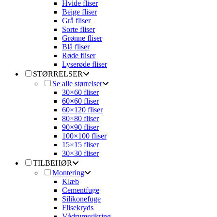
Hvide fliser
Beige fliser
Grå fliser
Sorte fliser
Grønne fliser
Blå fliser
Røde fliser
Lyserøde fliser
STØRRELSER
Se alle størrelser
30×60 fliser
60×60 fliser
60×120 fliser
80×80 fliser
90×90 fliser
100×100 fliser
15×15 fliser
30×30 fliser
TILBEHØR
Montering
Klæb
Cementfuge
Silikonefuge
Flisekryds
Vådrumssikring