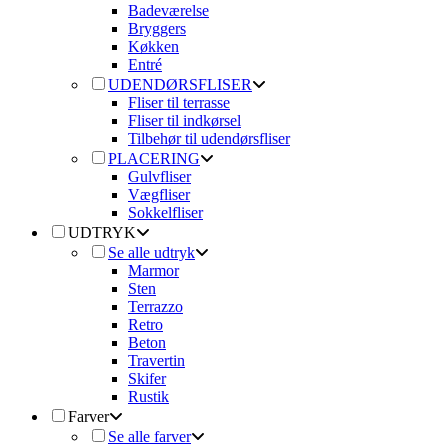
Badeværelse
Bryggers
Køkken
Entré
UDENDØRSFLISER
Fliser til terrasse
Fliser til indkørsel
Tilbehør til udendørsfliser
PLACERING
Gulvfliser
Vægfliser
Sokkelfliser
UDTRYK
Se alle udtryk
Marmor
Sten
Terrazzo
Retro
Beton
Travertin
Skifer
Rustik
Farver
Se alle farver