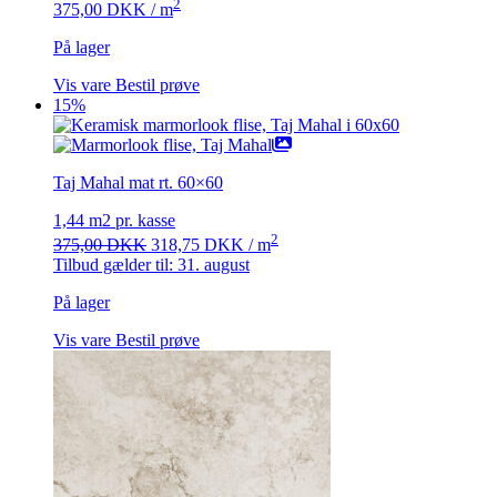
2
375,00
DKK
/ m
På lager
Vis vare
Bestil prøve
15%
Taj Mahal mat rt. 60×60
1,44 m2 pr. kasse
Den
Den
2
375,00
DKK
318,75
DKK
/ m
oprindelige
aktuelle
Tilbud gælder til: 31. august
pris
pris
var:
er:
På lager
375,00 DKK.
318,75 DKK.
Vis vare
Bestil prøve