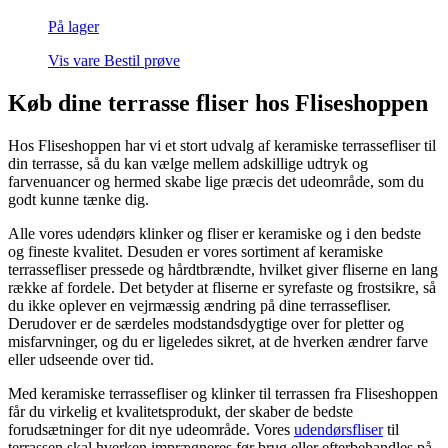
På lager
Vis vare
Bestil prøve
Køb dine terrasse fliser hos Fliseshoppen
Hos Fliseshoppen har vi et stort udvalg af keramiske terrassefliser til
din terrasse, så du kan vælge mellem adskillige udtryk og
farvenuancer og hermed skabe lige præcis det udeområde, som du
godt kunne tænke dig.
Alle vores udendørs klinker og fliser er keramiske og i den bedste
og fineste kvalitet. Desuden er vores sortiment af keramiske
terrassefliser pressede og hårdtbrændte, hvilket giver fliserne en lang
række af fordele. Det betyder at fliserne er syrefaste og frostsikre, så
du ikke oplever en vejrmæssig ændring på dine terrassefliser.
Derudover er de særdeles modstandsdygtige over for pletter og
misfarvninger, og du er ligeledes sikret, at de hverken ændrer farve
eller udseende over tid.
Med keramiske terrassefliser og klinker til terrassen fra Fliseshoppen
får du virkelig et kvalitetsprodukt, der skaber de bedste
forudsætninger for dit nye udeområde. Vores
udendørsfliser
til
terrassen skal hverken imprægneres før brug eller efterbehandles på