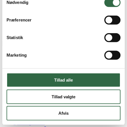
120x280
Nødvendig
5,3x30 cm
7,5x15 cm
80x160 cm
Præferencer
Pris
Statistik
Marketing
Terrasse Skifer Grå rt. 60x60x2
0,72 m2 pr. kasse
2
395,00
DKK
/ m
Tillad alle
På lager
Tillad valgte
Vis vare
Bestil prøve
Terrasse Skifer Koksgrå rt. 60x60x2
Afvis
0,72 m2 pr. kasse