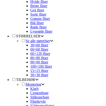
Hvide fliser
Beige fliser
Grå fliser
Sorte fliser
Grønne fliser
Blå fliser
Røde fliser
Lyserøde fliser
STØRRELSER
Se alle størrelser
30×60 fliser
60×60 fliser
60×120 fliser
80×80 fliser
90×90 fliser
100×100 fliser
15×15 fliser
30×30 fliser
TILBEHØR
Montering
Klæb
Cementfuge
Silikonefuge
Flisekryds
Vådrumssikring