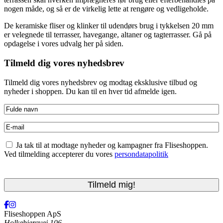
nogen måde, og så er de virkelig lette at rengøre og vedligeholde.
De keramiske fliser og klinker til udendørs brug i tykkelsen 20 mm
er velegnede til terrasser, havegange, altaner og tagterrasser. Gå på
opdagelse i vores udvalg her på siden.
Tilmeld dig vores nyhedsbrev
Tilmeld dig vores nyhedsbrev og modtag eksklusive tilbud og
nyheder i shoppen. Du kan til en hver tid afmelde igen.
Fulde
navn
(Påkrævet)
E-
mail
(Påkrævet)
Accepter
Ja tak til at modtage nyheder og kampagner fra Fliseshoppen.
betingelser
(Påkrævet)
Ved tilmelding accepterer du vores
persondatapolitik
CAPTCHA
Fliseshoppen ApS
Holkebjergvej 106