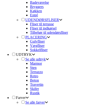
Badeværelse
Bryggers
Køkken
Entré
UDENDØRSFLISER
Fliser til terrasse
Fliser til indkørsel
Tilbehør til udendørsfliser
PLACERING
Gulvfliser
Vægfliser
Sokkelfliser
UDTRYK
Se alle udtryk
Marmor
Sten
Terrazzo
Retro
Beton
Travertin
Skifer
Rustik
Farver
Se alle farver