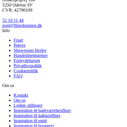
5250 Odense SV
CVR: 42790109
52 10 11 44
post@fliseshoppen.dk
Info
Fragt
Prøver
Showroom Herlev
Handelsbetingelser
Fortrydelsesret
Privatlivspolitik
Cookiepolitik
FAQ
Om os
Kontakt
Om os
Ledige stillinger
Inspiration til badeværelsesfliser
Inspiration til køkkenfliser
Inspiration til entré
Inspiration til bryggers