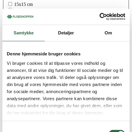
15x15 cm
30x30 cm
30x60 cm
30x90 cm
31,5x100 cm
Samtykke
Detaljer
Om
45x90 cm
6,5x100 cm
6,5x60 cm
60x120 cm
Denne hjemmeside bruger cookies
60x60 cm
Vi bruger cookies til at tilpasse vores indhold og
60x60x2 cm
60x60x3 cm
annoncer, til at vise dig funktioner til sociale medier og til
6x24 cm
at analysere vores trafik. Vi deler også oplysninger om
7,5x30 cm
din brug af vores hjemmeside med vores partnere inden
7,5x60 cm
for sociale medier, annonceringspartnere og
7,5x90 cm
analysepartnere. Vores partnere kan kombinere disse
75x75 cm
7x28 cm
data med andre oplysninger, du har givet dem, eller som
7x60 cm
de har indsamlet fra din brug af deres tjenester.
80x80 cm
8x60 cm
90x90 cm
Samtykkevalg