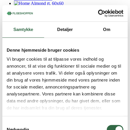
Home Almond rt. 60×60
1,08 m2 pr. kasse
2
Samtykke
Detaljer
Om
275,00
DKK
/ m
På lager
Vis vare
Bestil prøve
Denne hjemmeside bruger cookies
Vi bruger cookies til at tilpasse vores indhold og
Travertino RV Beige mat rt. 60×60
annoncer, til at vise dig funktioner til sociale medier og til
at analysere vores trafik. Vi deler også oplysninger om
1,44 m2 pr. kasse
2
din brug af vores hjemmeside med vores partnere inden
450,00
DKK
/ m
for sociale medier, annonceringspartnere og
På lager
analysepartnere. Vores partnere kan kombinere disse
Vis vare
Bestil prøve
data med andre oplysninger, du har givet dem, eller som
de har indsamlet fra din brug af deres tjenester.
Travertino RV Beige mat rt. 120×280
Samtykkevalg
3,36 m2 pr. kasse
Nødvendig