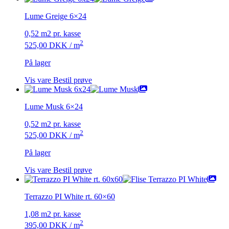
Lume Greige 6×24
0,52 m2 pr. kasse
2
525,00
DKK
/ m
På lager
Vis vare
Bestil prøve
Lume Musk 6×24
0,52 m2 pr. kasse
2
525,00
DKK
/ m
På lager
Vis vare
Bestil prøve
Terrazzo PI White rt. 60×60
1,08 m2 pr. kasse
2
395,00
DKK
/ m