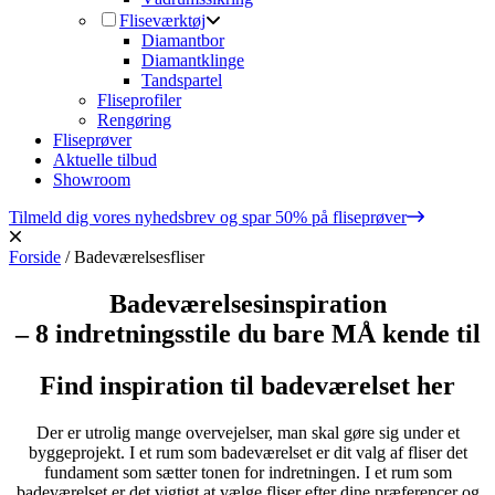
Fliseværktøj
Diamantbor
Diamantklinge
Tandspartel
Fliseprofiler
Rengøring
Fliseprøver
Aktuelle tilbud
Showroom
Tilmeld dig vores nyhedsbrev og spar 50% på fliseprøver
Forside
/
Badeværelsesfliser
Badeværelsesinspiration
– 8 indretningsstile du bare MÅ kende til
Find inspiration til badeværelset her
Der er utrolig mange overvejelser, man skal gøre sig under et
byggeprojekt. I et rum som badeværelset er dit valg af fliser det
fundament som sætter tonen for indretningen. I et rum som
badeværelset er det vigtigt at vælge fliser efter dine præferencer og