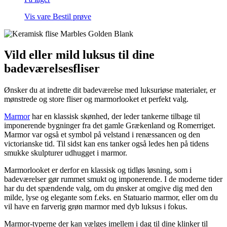
Vis vare
Bestil prøve
Vild eller mild luksus til dine
badeværelsesfliser
Ønsker du at indrette dit badeværelse med luksuriøse materialer, er
mønstrede og store fliser og marmorlooket et perfekt valg.
Marmor
har en klassisk skønhed, der leder tankerne tilbage til
imponerende bygninger fra det gamle Grækenland og Romerriget.
Marmor var også et symbol på velstand i renæssancen og den
victorianske tid. Til sidst kan ens tanker også ledes hen på tidens
smukke skulpturer udhugget i marmor.
Marmorlooket er derfor en klassisk og tidløs løsning, som i
badeværelser gør rummet smukt og imponerende. I de moderne tider
har du det spændende valg, om du ønsker at omgive dig med den
milde, lyse og elegante som f.eks. en Statuario marmor, eller om du
vil have en farverig grøn marmor med dyb luksus i fokus.
Marmor-typerne der kan vælges imellem i dag til dine klinker til