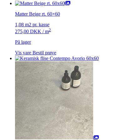
Matter Beige rt. 60×60
1,08 m2 pr. kasse
2
275,00
DKK
/ m
På lager
Vis vare
Bestil prøve