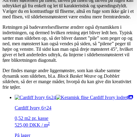
Alt efter størrelsen på flisen, farven på flisen og farven på fugen kan
udtrykket gå fra enkelt og let til karakteristisk og spændingsfyldt.
Vælger du en kontrastfuge til fliserne, altså en fuge som ikke går i et
med flisen, vil sildebensmønsteret være endnu mere fremtrædende.
Retningen på badeværelsesfliserne ændrer også dynamikken i
indretningen, og dermed hvilken retning øjet bliver ledt hen. Typisk
sætter man sildeben op, så der bliver dannet ”pile” som peger op og
ned, men mønsteret kan også vendes på siden, så ”pilene” peger til
højre og venstre. Til sidst kan man også dreje mønsteret 45°, hvilket
giver et helt anderledes udtryk, da linjerne i sildebensmønsteret vil
føre blikretningen diagonalt.
Der findes mange andre liggemønstre, som kan skabe samme
dynamik som sildeben, bl.a.
Block Basket Weave
og
Dobblet
sildeben
, så der er mange måder, hvorpå du kan give din kreativitet
frie tøjler.
Cardiff Ivory 6×24
0,52 m2 pr. kasse
2
525,00
DKK
/ m
På lager