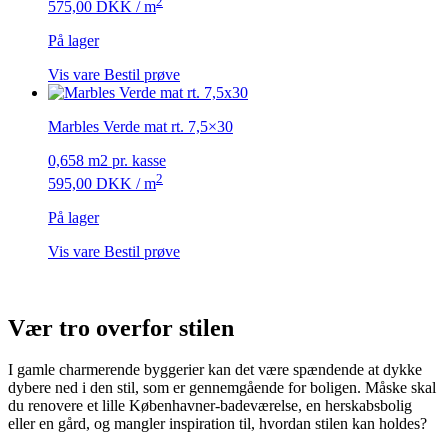
2
575,00
DKK
/ m
På lager
Vis vare
Bestil prøve
Marbles Verde mat rt. 7,5×30
0,658 m2 pr. kasse
2
595,00
DKK
/ m
På lager
Vis vare
Bestil prøve
Vær tro overfor stilen
I gamle charmerende byggerier kan det være spændende at dykke
dybere ned i den stil, som er gennemgående for boligen. Måske skal
du renovere et lille Københavner-badeværelse, en herskabsbolig
eller en gård, og mangler inspiration til, hvordan stilen kan holdes?