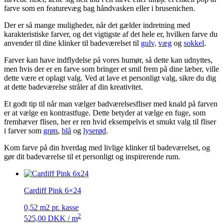
farve som en featurevæg bag håndvasken eller i brusenichen.
Der er så mange muligheder, når det gælder indretning med
karakteristiske farver, og det vigtigste af det hele er, hvilken farve du
anvender til dine klinker til badeværelset til
gulv,
væg
og
sokkel
.
Farver kan have indflydelse på vores humør, så dette kan udnyttes,
men hvis der er en farve som bringer et smil frem på dine læber, ville
dette være et oplagt valg. Ved at lave et personligt valg, sikre du dig
at dette badeværelse stråler af din kreativitet.
Et godt tip til når man vælger badværelsesfliser med knald på farven
er at vælge en kontrastfuge. Dette betyder at vælge en fuge, som
fremhæver flisen, her er ren hvid eksempelvis et smukt valg til fliser
i farver som
grøn
,
blå
og
lyserød
.
Kom farve på din hverdag med livlige klinker til badeværelset, og
gør dit badeværelse til et personligt og inspirerende rum.
Cardiff Pink 6×24
0,52 m2 pr. kasse
2
525,00
DKK
/ m