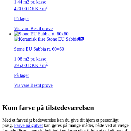
1,44 m2 pr. kasse
2
420,00
DKK
/ m
På lager
Vis vare
Bestil prøve
Stone EU Sabbia rt. 60×60
1,08 m2 pr. kasse
2
395,00
DKK
/ m
På lager
Vis vare
Bestil prøve
Kom farve på tilstedeværelsen
Med et farverigt badeværelse kan du give dit hjem et personligt
præg.
Farve på gulvet
kan gøres på mange måder, både ved at vælge
farvede fliser, læne sig helt ind i en farve eller tilføje et enkelt pop af