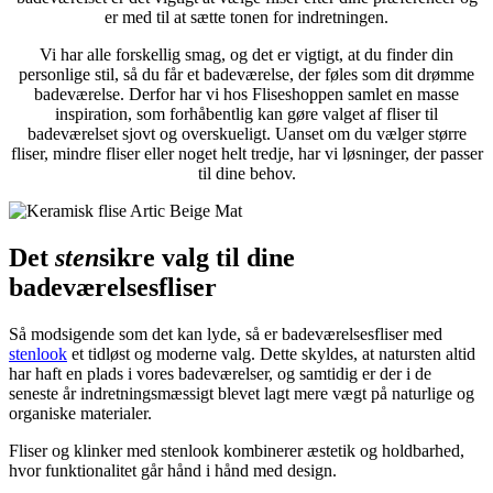
er med til at sætte tonen for indretningen.
Vi har alle forskellig smag, og det er vigtigt, at du finder din
personlige stil, så du får et badeværelse, der føles som dit drømme
badeværelse. Derfor har vi hos Fliseshoppen samlet en masse
inspiration, som forhåbentlig kan gøre valget af fliser til
badeværelset sjovt og overskueligt. Uanset om du vælger større
fliser, mindre fliser eller noget helt tredje, har vi løsninger, der passer
til dine behov.
Det
sten
sikre valg til dine
badeværelsesfliser
Så modsigende som det kan lyde, så er badeværelsesfliser med
stenlook
et tidløst og moderne valg. Dette skyldes, at natursten altid
har haft en plads i vores badeværelser, og samtidig er der i de
seneste år indretningsmæssigt blevet lagt mere vægt på naturlige og
organiske materialer.
Fliser og klinker med stenlook kombinerer æstetik og holdbarhed,
hvor funktionalitet går hånd i hånd med design.