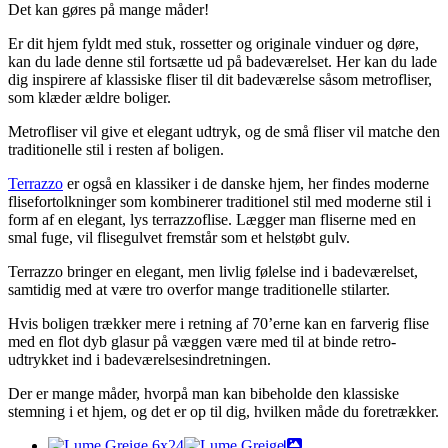
Det kan gøres på mange måder!
Er dit hjem fyldt med stuk, rossetter og originale vinduer og døre,
kan du lade denne stil fortsætte ud på badeværelset. Her kan du lade
dig inspirere af klassiske fliser til dit badeværelse såsom metrofliser,
som klæder ældre boliger.
Metrofliser vil give et elegant udtryk, og de små fliser vil matche den
traditionelle stil i resten af boligen.
Terrazzo
er også en klassiker i de danske hjem, her findes moderne
flisefortolkninger som kombinerer traditionel stil med moderne stil i
form af en elegant, lys terrazzoflise. Lægger man fliserne med en
smal fuge, vil flisegulvet fremstår som et helstøbt gulv.
Terrazzo bringer en elegant, men livlig følelse ind i badeværelset,
samtidig med at være tro overfor mange traditionelle stilarter.
Hvis boligen trækker mere i retning af 70’erne kan en farverig flise
med en flot dyb glasur på væggen være med til at binde retro-
udtrykket ind i badeværelsesindretningen.
Der er mange måder, hvorpå man kan bibeholde den klassiske
stemning i et hjem, og det er op til dig, hvilken måde du foretrækker.