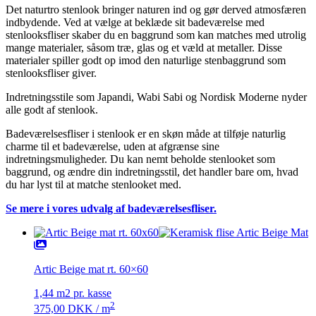
Det naturtro stenlook bringer naturen ind og gør derved atmosfæren
indbydende. Ved at vælge at beklæde sit badeværelse med
stenlooksfliser skaber du en baggrund som kan matches med utrolig
mange materialer, såsom træ, glas og et væld at metaller. Disse
materialer spiller godt op imod den naturlige stenbaggrund som
stenlooksfliser giver.
Indretningsstile som Japandi, Wabi Sabi og Nordisk Moderne nyder
alle godt af stenlook.
Badeværelsesfliser i stenlook er en skøn måde at tilføje naturlig
charme til et badeværelse, uden at afgrænse sine
indretningsmuligheder. Du kan nemt beholde stenlooket som
baggrund, og ændre din indretningsstil, det handler bare om, hvad
du har lyst til at matche stenlooket med.
Se mere i vores udvalg af badeværelsesfliser.
Artic Beige mat rt. 60×60
1,44 m2 pr. kasse
2
375,00
DKK
/ m