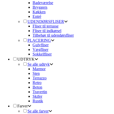
Badeværelse
Bryggers
Køkken
Entré
UDENDØRSFLISER
Fliser til terrasse
Fliser til indkørsel
Tilbehør til udendørsfliser
PLACERING
Gulvfliser
Vægfliser
Sokkelfliser
UDTRYK
Se alle udtryk
Marmor
Sten
Terrazzo
Retro
Beton
Travertin
Skifer
Rustik
Farver
Se alle farver