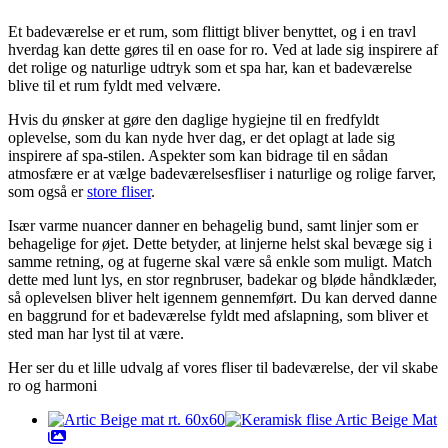
Et badeværelse er et rum, som flittigt bliver benyttet, og i en travl
hverdag kan dette gøres til en oase for ro. Ved at lade sig inspirere af
det rolige og naturlige udtryk som et spa har, kan et badeværelse
blive til et rum fyldt med velvære.
Hvis du ønsker at gøre den daglige hygiejne til en fredfyldt
oplevelse, som du kan nyde hver dag, er det oplagt at lade sig
inspirere af spa-stilen. Aspekter som kan bidrage til en sådan
atmosfære er at vælge badeværelsesfliser i naturlige og rolige farver,
som også er
store fliser
.
Især varme nuancer danner en behagelig bund, samt linjer som er
behagelige for øjet. Dette betyder, at linjerne helst skal bevæge sig i
samme retning, og at fugerne skal være så enkle som muligt. Match
dette med lunt lys, en stor regnbruser, badekar og bløde håndklæder,
så oplevelsen bliver helt igennem gennemført. Du kan derved danne
en baggrund for et badeværelse fyldt med afslapning, som bliver et
sted man har lyst til at være.
Her ser du et lille udvalg af vores fliser til badeværelse, der vil skabe
ro og harmoni