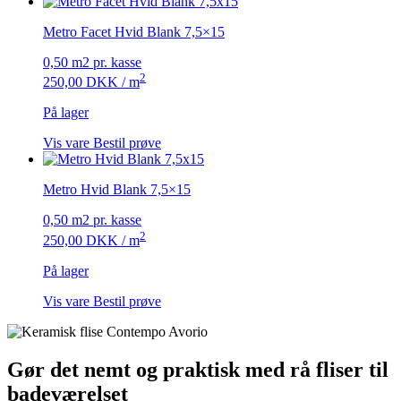
Metro Facet Hvid Blank 7,5×15
0,50 m2 pr. kasse
2
250,00
DKK
/ m
På lager
Vis vare
Bestil prøve
Metro Hvid Blank 7,5×15
0,50 m2 pr. kasse
2
250,00
DKK
/ m
På lager
Vis vare
Bestil prøve
Gør det nemt og praktisk med rå fliser til
badeværelset