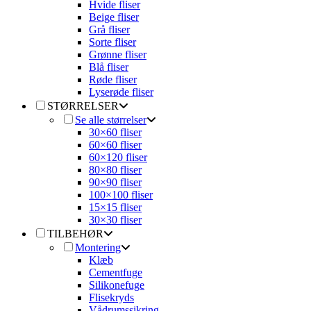
Hvide fliser
Beige fliser
Grå fliser
Sorte fliser
Grønne fliser
Blå fliser
Røde fliser
Lyserøde fliser
STØRRELSER
Se alle størrelser
30×60 fliser
60×60 fliser
60×120 fliser
80×80 fliser
90×90 fliser
100×100 fliser
15×15 fliser
30×30 fliser
TILBEHØR
Montering
Klæb
Cementfuge
Silikonefuge
Flisekryds
Vådrumssikring