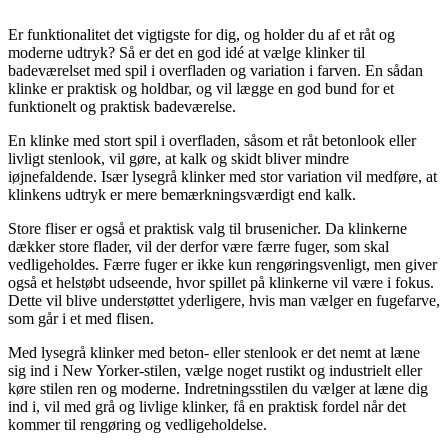
Er funktionalitet det vigtigste for dig, og holder du af et råt og
moderne udtryk? Så er det en god idé at vælge klinker til
badeværelset med spil i overfladen og variation i farven. En sådan
klinke er praktisk og holdbar, og vil lægge en god bund for et
funktionelt og praktisk badeværelse.
En klinke med stort spil i overfladen, såsom et råt betonlook eller
livligt stenlook, vil gøre, at kalk og skidt bliver mindre
iøjnefaldende. Især lysegrå klinker med stor variation vil medføre, at
klinkens udtryk er mere bemærkningsværdigt end kalk.
Store fliser er også et praktisk valg til brusenicher. Da klinkerne
dækker store flader, vil der derfor være færre fuger, som skal
vedligeholdes. Færre fuger er ikke kun rengøringsvenligt, men giver
også et helstøbt udseende, hvor spillet på klinkerne vil være i fokus.
Dette vil blive understøttet yderligere, hvis man vælger en fugefarve,
som går i et med flisen.
Med lysegrå klinker med beton- eller stenlook er det nemt at læne
sig ind i New Yorker-stilen, vælge noget rustikt og industrielt eller
køre stilen ren og moderne. Indretningsstilen du vælger at læne dig
ind i, vil med grå og livlige klinker, få en praktisk fordel når det
kommer til rengøring og vedligeholdelse.