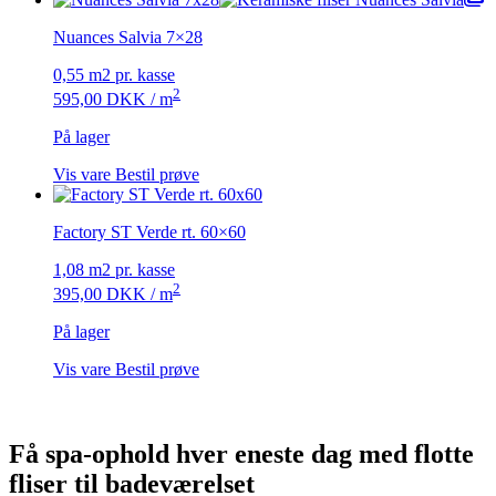
Nuances Salvia 7×28
0,55 m2 pr. kasse
2
595,00
DKK
/ m
På lager
Vis vare
Bestil prøve
Factory ST Verde rt. 60×60
1,08 m2 pr. kasse
2
395,00
DKK
/ m
På lager
Vis vare
Bestil prøve
Få spa-ophold hver eneste dag med flotte
fliser til badeværelset