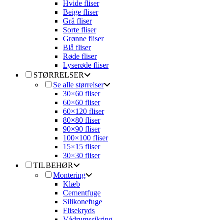
Hvide fliser
Beige fliser
Grå fliser
Sorte fliser
Grønne fliser
Blå fliser
Røde fliser
Lyserøde fliser
STØRRELSER
Se alle størrelser
30×60 fliser
60×60 fliser
60×120 fliser
80×80 fliser
90×90 fliser
100×100 fliser
15×15 fliser
30×30 fliser
TILBEHØR
Montering
Klæb
Cementfuge
Silikonefuge
Flisekryds
Vådrumssikring