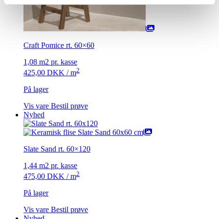
Craft Pomice rt. 60×60
1,08 m2 pr. kasse
2
425,00
DKK
/ m
På lager
Vis vare
Bestil prøve
Nyhed
Slate Sand rt. 60×120
1,44 m2 pr. kasse
2
475,00
DKK
/ m
På lager
Vis vare
Bestil prøve
Nyhed