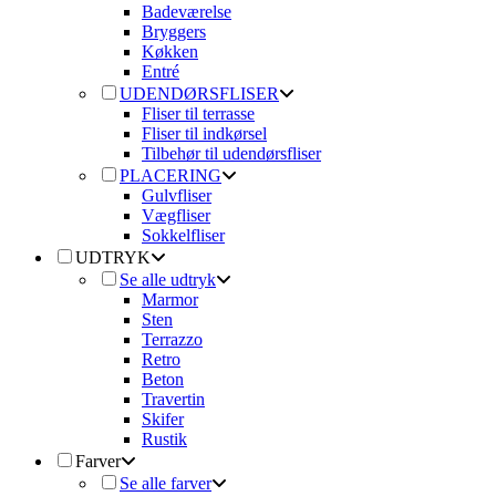
Badeværelse
Bryggers
Køkken
Entré
UDENDØRSFLISER
Fliser til terrasse
Fliser til indkørsel
Tilbehør til udendørsfliser
PLACERING
Gulvfliser
Vægfliser
Sokkelfliser
UDTRYK
Se alle udtryk
Marmor
Sten
Terrazzo
Retro
Beton
Travertin
Skifer
Rustik
Farver
Se alle farver