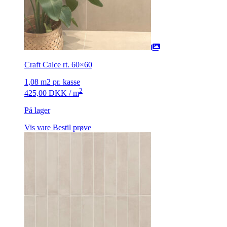
Craft Calce rt. 60×60
1,08 m2 pr. kasse
2
425,00
DKK
/ m
På lager
Vis vare
Bestil prøve