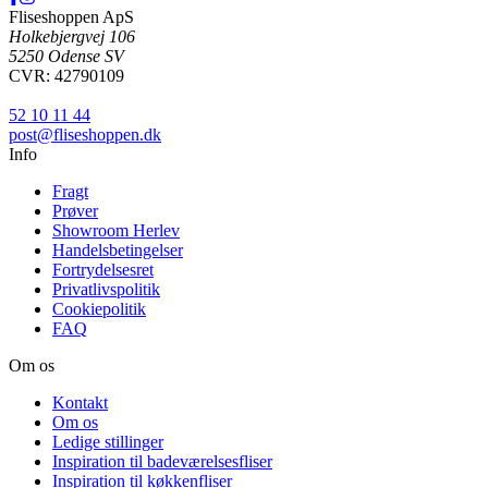
Fliseshoppen ApS
Holkebjergvej 106
5250 Odense SV
CVR: 42790109
52 10 11 44
post@fliseshoppen.dk
Info
Fragt
Prøver
Showroom Herlev
Handelsbetingelser
Fortrydelsesret
Privatlivspolitik
Cookiepolitik
FAQ
Om os
Kontakt
Om os
Ledige stillinger
Inspiration til badeværelsesfliser
Inspiration til køkkenfliser