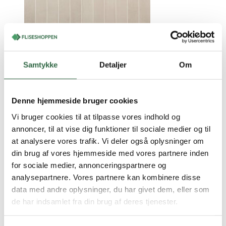
Craft Pomice 5,3×30
Samtykke
Detaljer
Om
0,54 m2 pr. kasse
2
545,00
DKK
/ m
Denne hjemmeside bruger cookies
På lager
Vi bruger cookies til at tilpasse vores indhold og
Vis vare
Bestil prøve
Nyhed
annoncer, til at vise dig funktioner til sociale medier og til
at analysere vores trafik. Vi deler også oplysninger om
din brug af vores hjemmeside med vores partnere inden
Craft Pomice rt. 60×120
for sociale medier, annonceringspartnere og
analysepartnere. Vores partnere kan kombinere disse
1,44 m2 pr. kasse
2
data med andre oplysninger, du har givet dem, eller som
495,00
DKK
/ m
de har indsamlet fra din brug af deres tjenester.
På lager
Vis vare
Bestil prøve