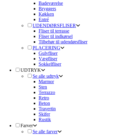
Badeværelse
Bryggers
Køkken
Entré
UDENDØRSFLISER
Fliser til terrasse
Fliser til indkørsel
Tilbehør til udendørsfliser
PLACERING
Gulvfliser
Vægfliser
Sokkelfliser
UDTRYK
Se alle udtryk
Marmor
Sten
Terrazzo
Retro
Beton
Travertin
Skifer
Rustik
Farver
Se alle farver