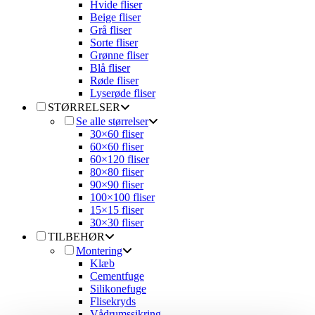
Hvide fliser
Beige fliser
Grå fliser
Sorte fliser
Grønne fliser
Blå fliser
Røde fliser
Lyserøde fliser
STØRRELSER
Se alle størrelser
30×60 fliser
60×60 fliser
60×120 fliser
80×80 fliser
90×90 fliser
100×100 fliser
15×15 fliser
30×30 fliser
TILBEHØR
Montering
Klæb
Cementfuge
Silikonefuge
Flisekryds
Vådrumssikring