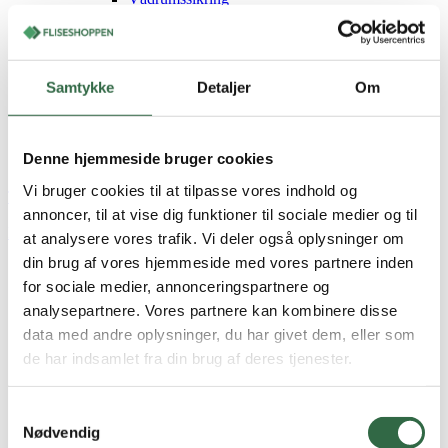
Fliseværktøj
Diamantbor
Diamantklinge
Tandspartel
Samtykke
Detaljer
Om
Fliseprofiler
Rengøring
Fliseprøver
Aktuelle tilbud
Denne hjemmeside bruger cookies
Showroom
Vi bruger cookies til at tilpasse vores indhold og
Tilmeld dig vores nyhedsbrev og spar 50% på fliseprøver
annoncer, til at vise dig funktioner til sociale medier og til
Forside
/
Vægfliser
/
FARVER (væg)
at analysere vores trafik. Vi deler også oplysninger om
din brug af vores hjemmeside med vores partnere inden
Farver
for sociale medier, annonceringspartnere og
analysepartnere. Vores partnere kan kombinere disse
Når du står over for et nyt projekt, spiller farve en kæmpe rolle.
data med andre oplysninger, du har givet dem, eller som
Farver ændrer hele oplevelsen af rummet, det kan skabe ro eller
hygge, gøre rummet friskt eller dæmpet. Vi har hos Fliseshoppen
de har indsamlet fra din brug af deres tjenester.
gjort det lidt nemmere for dig ved at inddele vores vægfliser efter
udseende, så du kan gå på opdagelse blandt netop de fliser, som du
godt kan lide.
Samtykkevalg
Nødvendig
Vi har hos Fliseshoppen vægfliser i mange fantastiske farver. Så har