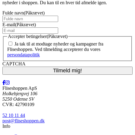
nyheder i shoppen. Du kan til en hver tid afmelde igen.
Fulde navn
(Påkrævet)
E-mail
(Påkrævet)
Accepter betingelser
(Påkrævet)
Ja tak til at modtage nyheder og kampagner fra
Fliseshoppen. Ved tilmelding accepterer du vores
persondatapolitik
CAPTCHA
Fliseshoppen ApS
Holkebjergvej 106
5250 Odense SV
CVR: 42790109
52 10 11 44
post@fliseshoppen.dk
Info