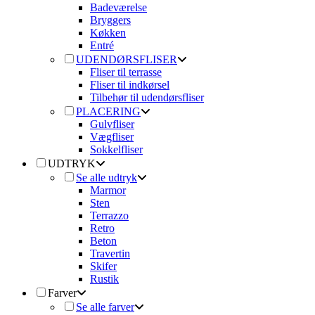
Badeværelse
Bryggers
Køkken
Entré
UDENDØRSFLISER
Fliser til terrasse
Fliser til indkørsel
Tilbehør til udendørsfliser
PLACERING
Gulvfliser
Vægfliser
Sokkelfliser
UDTRYK
Se alle udtryk
Marmor
Sten
Terrazzo
Retro
Beton
Travertin
Skifer
Rustik
Farver
Se alle farver