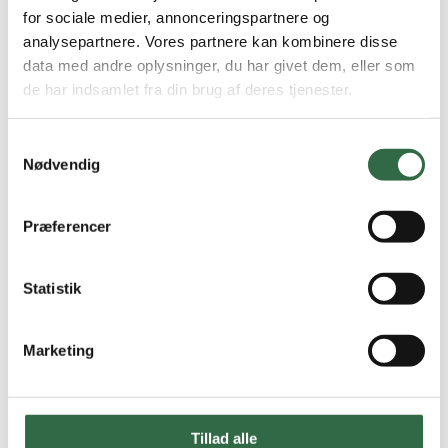
for sociale medier, annonceringspartnere og
analysepartnere. Vores partnere kan kombinere disse
data med andre oplysninger, du har givet dem, eller som
de har indsamlet fra din brug af deres tjenester.
Samtykkevalg
Nødvendig
Præferencer
Contempo Avorio rt. 60×120
Statistik
1,44 m2 pr. kasse
2
525,00
DKK
/ m
Marketing
På lager
Vis vare
Bestil prøve
Tillad alle