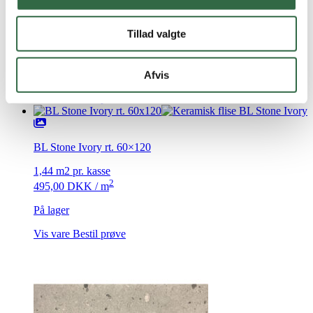
Contempo Ecru rt. 60×120
Tillad valgte
1,44 m2 pr. kasse
2
525,00
DKK
/ m
På lager
Afvis
Vis vare
Bestil prøve
BL Stone Ivory rt. 60×120
1,44 m2 pr. kasse
2
495,00
DKK
/ m
På lager
Vis vare
Bestil prøve