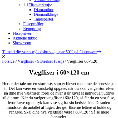
Fliseværktøj
Diamantbor
Diamantklinge
Tandspartel
Fliseprofiler
Rengøring
Fliseprøver
Aktuelle tilbud
Showroom
Tilmeld dig vores nyhedsbrev og spar 50% på fliseprøver
Forside
/
Vægfliser
/
Størrelser (væg)
/
Vægfliser 60×120
Vægfliser i 60×120 cm
Her er der tale om en størrelse, som er blevet moderne de seneste par
år. Det kan være en vanskelig opgave, når du skal vælge størrelsen
på dine nye vægfliser, fordi de hver især givet et individuelt udtryk
til dit rum. Når du vælger vægfliser i 60×120, så får du en stor flise,
hvor farve og udtryk kan vise sig fra sin bedste side. Desuden
mindsker du antallet af fuger, der gør fliserne lettere at holde og
rengøre. Skal dine nye vægfliser være i 60×120? Så se mere
herunder.