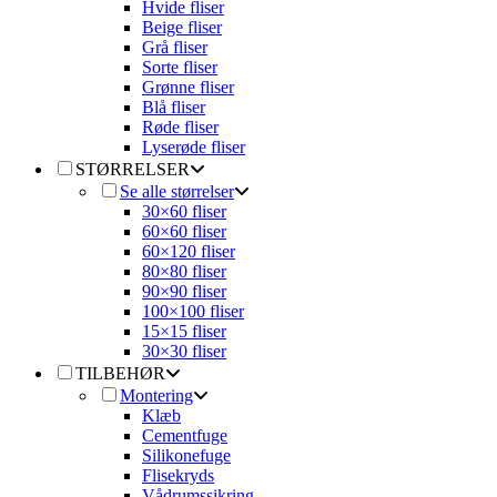
Hvide fliser
Beige fliser
Grå fliser
Sorte fliser
Grønne fliser
Blå fliser
Røde fliser
Lyserøde fliser
STØRRELSER
Se alle størrelser
30×60 fliser
60×60 fliser
60×120 fliser
80×80 fliser
90×90 fliser
100×100 fliser
15×15 fliser
30×30 fliser
TILBEHØR
Montering
Klæb
Cementfuge
Silikonefuge
Flisekryds
Vådrumssikring