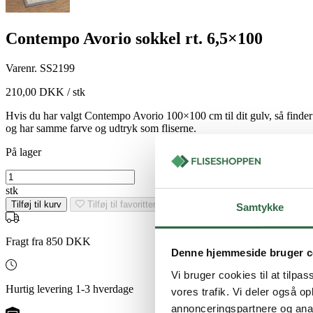
Contempo Avorio sokkel rt. 6,5×100
Varenr.
SS2199
210,00
DKK
/ stk
Hvis du har valgt Contempo Avorio 100×100 cm til dit gulv, så finder
og har samme farve og udtryk som fliserne.
På lager
Contempo
Avorio
stk
sokkel
Tilføj til kurv
Tilføj til favoritter
Samtykke
rt.
6,5x100
antal
Fragt fra 850 DKK
Denne hjemmeside bruger c
Vi bruger cookies til at tilpas
Hurtig levering 1-3 hverdage
vores trafik. Vi deler også 
annonceringspartnere og anal