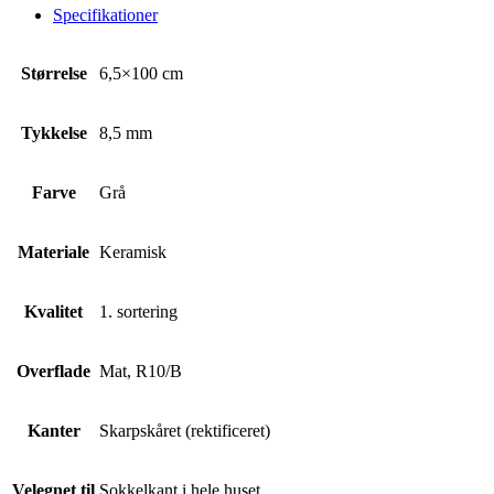
Specifikationer
Størrelse
6,5×100 cm
Tykkelse
8,5 mm
Farve
Grå
Materiale
Keramisk
Kvalitet
1. sortering
Overflade
Mat, R10/B
Kanter
Skarpskåret (rektificeret)
Velegnet til
Sokkelkant i hele huset