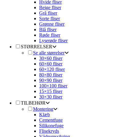
Hvide fliser
Beige fliser
Grå fliser
Sorte fliser
Grønne fliser
Blå fliser
Røde fliser
Lyserøde fliser
STØRRELSER
Se alle størrelser
30×60 fliser
60×60 fliser
60×120 fliser
80×80 fliser
90×90 fliser
100×100 fliser
15×15 fliser
30×30 fliser
TILBEHØR
Montering
Klæb
Cementfuge
Silikonefuge
Flisekryds
Vådrumssikring