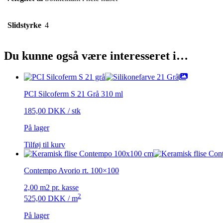
Slidstyrke
4
Du kunne også være interesseret i…
PCI Silcoferm S 21 Grå 310 ml
185,00
DKK
/ stk
På lager
Tilføj til kurv
Contempo Avorio rt. 100×100
2,00 m2 pr. kasse
2
525,00
DKK
/ m
På lager