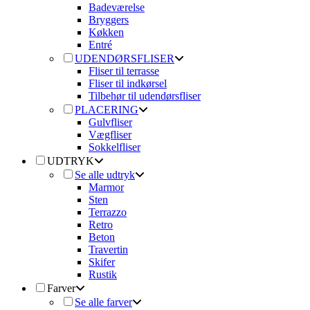
Badeværelse
Bryggers
Køkken
Entré
UDENDØRSFLISER
Fliser til terrasse
Fliser til indkørsel
Tilbehør til udendørsfliser
PLACERING
Gulvfliser
Vægfliser
Sokkelfliser
UDTRYK
Se alle udtryk
Marmor
Sten
Terrazzo
Retro
Beton
Travertin
Skifer
Rustik
Farver
Se alle farver