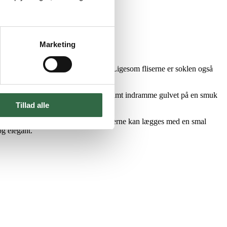
Marketing
ve passer den perfekt til fliserne. Ligesom fliserne er soklen også
 blød overgang mellem gulv og væg, samt indramme gulvet på en smuk
Tillad alle
rne er skarpskårne, så de ligesom fliserne kan lægges med en smal
g elegant.