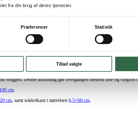
et fra din brug af deres tjenester.
Præferencer
Statistik
ontempo Avorio gulv. Med det præcist samme udtryk og samme lysegrå far
a den beskytter mod stød og slag. Den er samtidig med til at skabe en
Tillad valgte
20-fliserne. Soklerne er også rektificerede, hvilket betyder, at kante
mod væggen. Denne afrunding gør overgangen mellem flise og vægflot o
100 cm
.
20 cm
, samt sokkelkant i størrelsen
6,5×60 cm
.