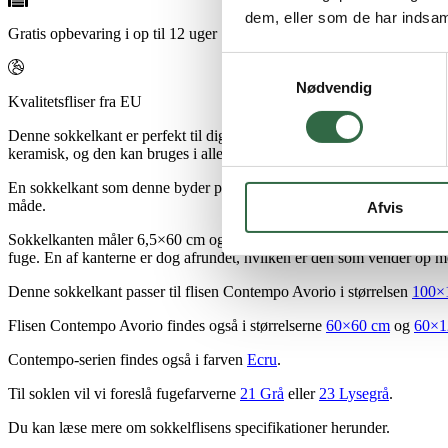
dem, eller som de har indsaml
Gratis opbevaring i op til 12 uger
Samtykkevalg
Nødvendig
Kvalitetsfliser fra EU
Denne sokkelkant er perfekt til dig, som søger en afslutning på dit C
keramisk, og den kan bruges i alle husets rum som afslutning.
En sokkelkant som denne byder på en praktisk løsning til din væg, d
måde.
Afvis
Sokkelkanten måler 6,5×60 cm og passer derfor til både 60×60- og 60×1
fuge. En af kanterne er dog afrundet, hvilken er den som vender op 
Denne sokkelkant passer til flisen Contempo Avorio i størrelsen
100×
Flisen Contempo Avorio findes også i størrelserne
60
×60 cm
og
60×1
Contempo-serien findes også i farven
Ecru
.
Til soklen vil vi foreslå fugefarverne
21 Grå
eller
23 Lysegrå
.
Du kan læse mere om sokkelflisens specifikationer herunder.