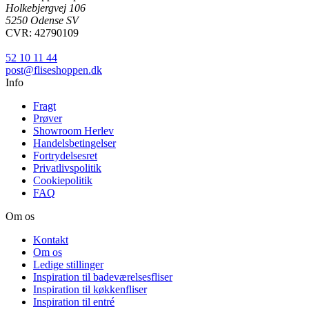
Holkebjergvej 106
5250 Odense SV
CVR: 42790109
52 10 11 44
post@fliseshoppen.dk
Info
Fragt
Prøver
Showroom Herlev
Handelsbetingelser
Fortrydelsesret
Privatlivspolitik
Cookiepolitik
FAQ
Om os
Kontakt
Om os
Ledige stillinger
Inspiration til badeværelsesfliser
Inspiration til køkkenfliser
Inspiration til entré