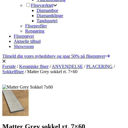
Fliseværktøj
Diamantbor
Diamantklinge
Tandspartel
Fliseprofiler
Rengøring
Fliseprøver
Aktuelle tilbud
Showroom
Tilmeld dig vores nyhedsbrev og spar 50% på fliseprøver
Forside
/
Keramiske fliser
/
ANVENDELSE
/
PLACERING
/
Sokkelfliser
/
Matter Grey sokkel rt. 7×60
Matter Grey sokkel rt. 7×60