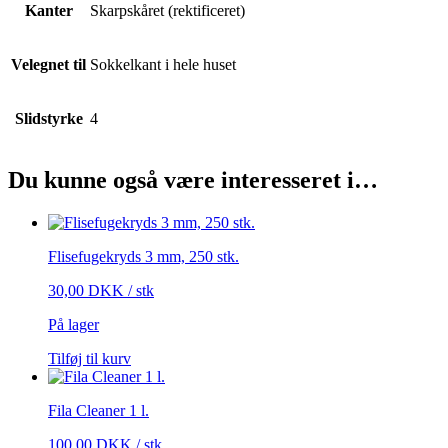
Kanter
Skarpskåret (rektificeret)
Velegnet til
Sokkelkant i hele huset
Slidstyrke
4
Du kunne også være interesseret i…
Flisefugekryds 3 mm, 250 stk.
30,00
DKK
/ stk
På lager
Tilføj til kurv
Fila Cleaner 1 l.
100,00
DKK
/ stk