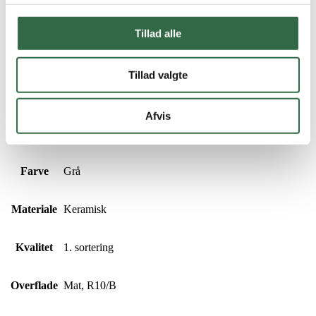
Matter-serien findes også i farverne
Beige
og
White
.
Tillad alle
Matter Grey kan ses i vores
showroom i Herlev
.
Specifikationer
Tillad valgte
Størrelse
7×60 cm
Afvis
Tykkelse
8,5 mm
Farve
Grå
Materiale
Keramisk
Kvalitet
1. sortering
Overflade
Mat, R10/B