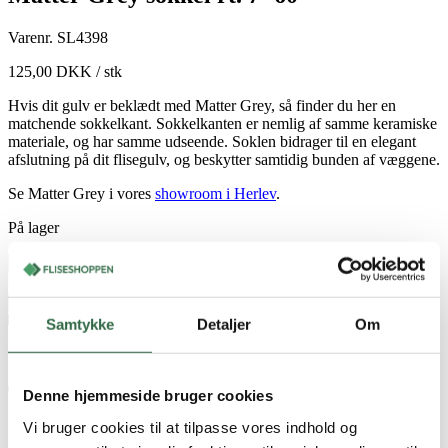
Varenr.
SL4398
125,00
DKK
/ stk
Hvis dit gulv er beklædt med Matter Grey, så finder du her en
matchende sokkelkant. Sokkelkanten er nemlig af samme keramiske
materiale, og har samme udseende. Soklen bidrager til en elegant
afslutning på dit flisegulv, og beskytter samtidig bunden af væggene.
Se Matter Grey i vores
showroom i Herlev
.
På lager
Matter
Grey
stk
sokkel
Tilføj til kurv
Tilføj til favoritter
rt.
Samtykke
Detaljer
Om
7x60
antal
Fragt fra 850 DKK
Denne hjemmeside bruger cookies
Hurtig levering 1-3 hverdage
Vi bruger cookies til at tilpasse vores indhold og