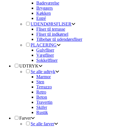
Badeværelse
Bryggers
Køkken
Entré
UDENDØRSFLISER
Fliser til terrasse
Fliser til indkørsel
Tilbehør til udendørsfliser
PLACERING
Gulvfliser
Vægfliser
Sokkelfliser
UDTRYK
Se alle udtryk
Marmor
Sten
Terrazzo
Retro
Beton
Travertin
Skifer
Rustik
Farver
Se alle farver