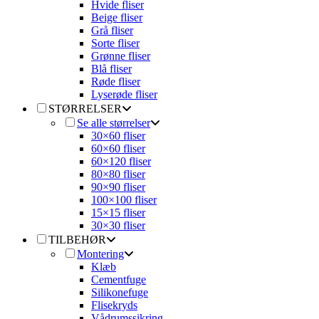
Hvide fliser
Beige fliser
Grå fliser
Sorte fliser
Grønne fliser
Blå fliser
Røde fliser
Lyserøde fliser
STØRRELSER
Se alle størrelser
30×60 fliser
60×60 fliser
60×120 fliser
80×80 fliser
90×90 fliser
100×100 fliser
15×15 fliser
30×30 fliser
TILBEHØR
Montering
Klæb
Cementfuge
Silikonefuge
Flisekryds
Vådrumssikring