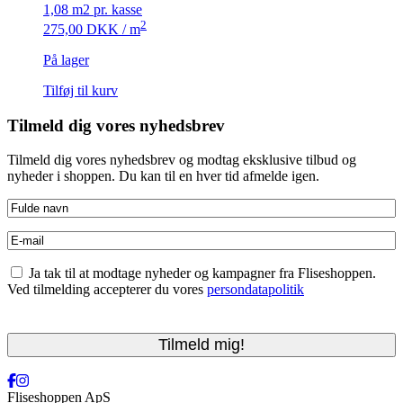
1,08 m2 pr. kasse
2
275,00
DKK
/ m
På lager
Tilføj til kurv
Tilmeld dig vores nyhedsbrev
Tilmeld dig vores nyhedsbrev og modtag eksklusive tilbud og
nyheder i shoppen. Du kan til en hver tid afmelde igen.
Fulde
navn
(Påkrævet)
E-
mail
(Påkrævet)
Accepter
Ja tak til at modtage nyheder og kampagner fra Fliseshoppen.
betingelser
(Påkrævet)
Ved tilmelding accepterer du vores
persondatapolitik
CAPTCHA
Fliseshoppen ApS