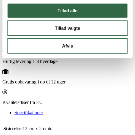
På lager
Tillad alle
PCI
Fiberbånd
stk
25
Tilføj til kurv
Tilføj til favoritter
Tillad valgte
mtr.
antal
Fragt fra 850 DKK
Afvis
Hurtig levering 1-3 hverdage
Gratis opbevaring i op til 12 uger
Kvalitetsfliser fra EU
Specifikationer
Størrelse
12 cm x 25 mtr.