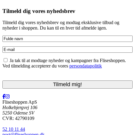
Tilmeld dig vores nyhedsbrev
Tilmeld dig vores nyhedsbrev og modtag eksklusive tilbud og
nyheder i shoppen. Du kan til en hver tid afmelde igen.
Fulde
navn
(Påkrævet)
E-
mail
(Påkrævet)
Accepter
Ja tak til at modtage nyheder og kampagner fra Fliseshoppen.
betingelser
(Påkrævet)
Ved tilmelding accepterer du vores
persondatapolitik
CAPTCHA
Fliseshoppen ApS
Holkebjergvej 106
5250 Odense SV
CVR: 42790109
52 10 11 44
post@fliseshoppen.dk