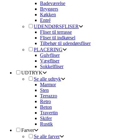
Badeværelse
Bryggers
Køkken
Entré
UDENDØRSFLISER
Fliser til terrasse
Fliser til indkørsel
Tilbehør til udendørsfliser
PLACERING
Gulvfliser
Vægfliser
Sokkelfliser
UDTRYK
Se alle udtryk
Marmor
Sten
Terrazzo
Retro
Beton
Travertin
Skifer
Rustik
Farver
Se alle farver