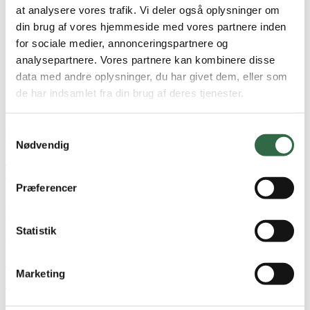
at analysere vores trafik. Vi deler også oplysninger om
Fliseværktøj
Diamantbor
din brug af vores hjemmeside med vores partnere inden
Diamantklinge
for sociale medier, annonceringspartnere og
Tandspartel
analysepartnere. Vores partnere kan kombinere disse
Fliseprofiler
Rengøring
data med andre oplysninger, du har givet dem, eller som
Fliseprøver
de har indsamlet fra din brug af deres tjenester.
Aktuelle tilbud
Showroom
Samtykkevalg
Tilmeld dig vores nyhedsbrev og spar 50% på fliseprøver
Nødvendig
Forside
/
Keramiske fliser
/
TILBEHØR
/
Montering
/
Vådrumssikring
/
PCI Fiberbånd 25 mtr.
Præferencer
PCI Fiberbånd 25 mtr.
Statistik
Varenr.
PCIF25
90,00
DKK
/ stk
Marketing
Tætningsbånd til brug ved etablering af vådrumsmembran.