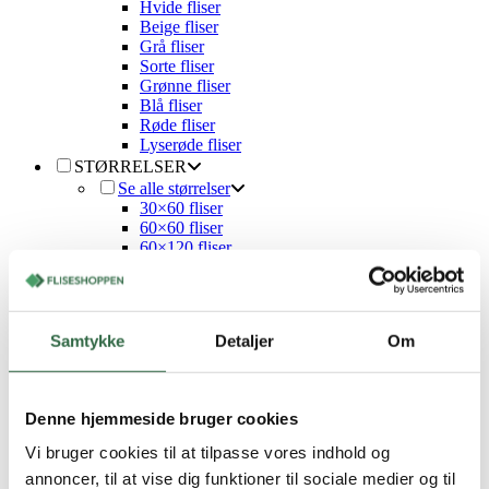
Hvide fliser
Beige fliser
Grå fliser
Sorte fliser
Grønne fliser
Blå fliser
Røde fliser
Lyserøde fliser
STØRRELSER
Se alle størrelser
30×60 fliser
60×60 fliser
60×120 fliser
80×80 fliser
90×90 fliser
100×100 fliser
15×15 fliser
Samtykke
Detaljer
Om
30×30 fliser
TILBEHØR
Montering
Klæb
Denne hjemmeside bruger cookies
Cementfuge
Silikonefuge
Vi bruger cookies til at tilpasse vores indhold og
Flisekryds
annoncer, til at vise dig funktioner til sociale medier og til
Vådrumssikring