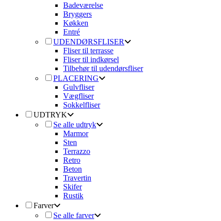
Badeværelse
Bryggers
Køkken
Entré
UDENDØRSFLISER
Fliser til terrasse
Fliser til indkørsel
Tilbehør til udendørsfliser
PLACERING
Gulvfliser
Vægfliser
Sokkelfliser
UDTRYK
Se alle udtryk
Marmor
Sten
Terrazzo
Retro
Beton
Travertin
Skifer
Rustik
Farver
Se alle farver