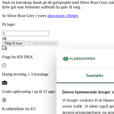
Skab en knivskarp finish på dit gulvprojekt med Silver Root Grey sokkel
dybe grå tone fortsætter uafbrudt fra gulv til væg.
Se Silver Root Grey i vores
showroom i Herlev
.
På lager
Silver
Root
stk
Grey
Tilføj til kurv
Tilføj til favoritter
sokkel
rt.
7x60
Fragt fra 850 DKK
antal
Hurtig levering 1-3 hverdage
Samtykke
Gratis opbevaring i op til 12 uger
Denne hjemmeside bruger c
Vi bruger cookies til at tilpas
vores trafik. Vi deler også 
Kvalitetsfliser fra EU
annonceringspartnere og anal