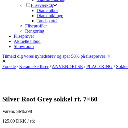
Fliseværktøj
Diamantbor
Diamantklinge
Tandspartel
Fliseprofiler
Rengøring
Fliseprøver
Aktuelle tilbud
Showroom
Tilmeld dig vores nyhedsbrev og spar 50% på fliseprøver
Forside
/
Keramiske fliser
/
ANVENDELSE
/
PLACERING
/
Sokkel
Silver Root Grey sokkel rt. 7×60
Varenr.
SM6298
125,00
DKK
/ stk