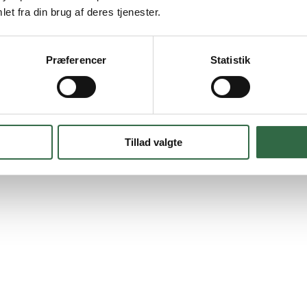
 Sokkelkanten skaber harmoni og er med til at binde rummet sammen. D
et fra din brug af deres tjenester.
 hvor de udsatte område af væggene er beskyttet af soklerne. Samtidig bi
Præferencer
Statistik
nter. Dette gør at de kan lægges med en smal fuge for et sammenhængende
findes i størrelserne
60×60 cm
og
60×120 cm
.
Tillad valgte