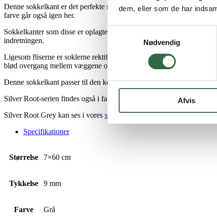
Denne sokkelkant er det perfekte match til Silver Root Grey 60×60.
dem, eller som de har indsaml
farve går også igen her.
Samtykkevalg
Sokkelkanter som disse er oplagte til at skabe en praktisk indretning,
indretningen.
Nødvendig
Ligesom fliserne er soklerne rektificerede, altså har skarpskårede ka
blød overgang mellem væggene og fliserne.
Denne sokkelkant passer til den keramiske flise Silver Root Grey, der 
Silver Root-serien findes også i farverne
White
og
Beige
.
Afvis
Silver Root Grey kan ses i vores
showroom i Herlev
.
Specifikationer
Størrelse
7×60 cm
Tykkelse
9 mm
Farve
Grå