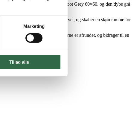
ens levende design matcher Silver Root Grey 60×60, og den dybe grå
drager de til en flot afslutning på gulvet, og skaber en skøn ramme for
Marketing
 udtryk. Den øverste kant på soklerne er afrundet, og bidrager til en
Tillad alle