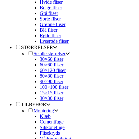
Hvide fliser
Beige fliser
Grå fliser
Sorte fliser
Grønne fliser
Blå fliser
Røde fliser
Lyserøde fliser
STØRRELSER
Se alle størrelser
30×60 fliser
60×60 fliser
60×120 fliser
80×80 fliser
90×90 fliser
100×100 fliser
15×15 fliser
30×30 fliser
TILBEHØR
Montering
Klæb
Cementfuge
Silikonefuge
Flisekryds
Vådrumssikring