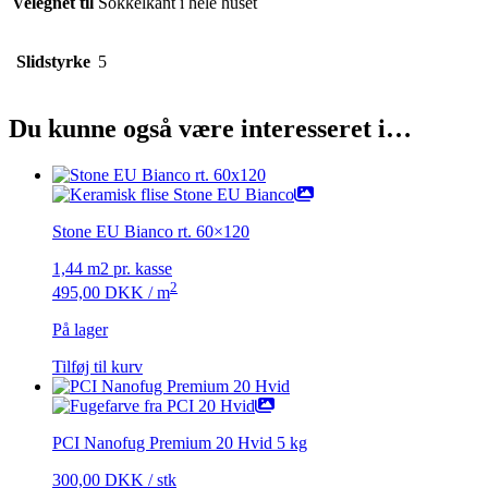
Velegnet til
Sokkelkant i hele huset
Slidstyrke
5
Du kunne også være interesseret i…
Stone EU Bianco rt. 60×120
1,44 m2 pr. kasse
2
495,00
DKK
/ m
På lager
Tilføj til kurv
PCI Nanofug Premium 20 Hvid 5 kg
300,00
DKK
/ stk