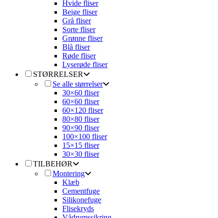
Hvide fliser
Beige fliser
Grå fliser
Sorte fliser
Grønne fliser
Blå fliser
Røde fliser
Lyserøde fliser
STØRRELSER
Se alle størrelser
30×60 fliser
60×60 fliser
60×120 fliser
80×80 fliser
90×90 fliser
100×100 fliser
15×15 fliser
30×30 fliser
TILBEHØR
Montering
Klæb
Cementfuge
Silikonefuge
Flisekryds
Vådrumssikring