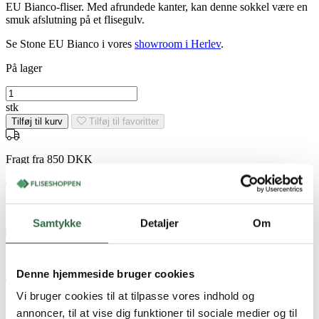
EU Bianco-fliser. Med afrundede kanter, kan denne sokkel være en
smuk afslutning på et flisegulv.
Se Stone EU Bianco i vores
showroom i Herlev
.
På lager
Stone
EU
stk
Bianco
Tilføj til kurv
Tilføj til favoritter
sokkel
rt.
7,5x60
Fragt fra 850 DKK
antal
Hurtig levering 1-3 hverdage
Samtykke
Detaljer
Om
Gratis opbevaring i op til 12 uger
Denne hjemmeside bruger cookies
Vi bruger cookies til at tilpasse vores indhold og
Kvalitetsfliser fra EU
annoncer, til at vise dig funktioner til sociale medier og til