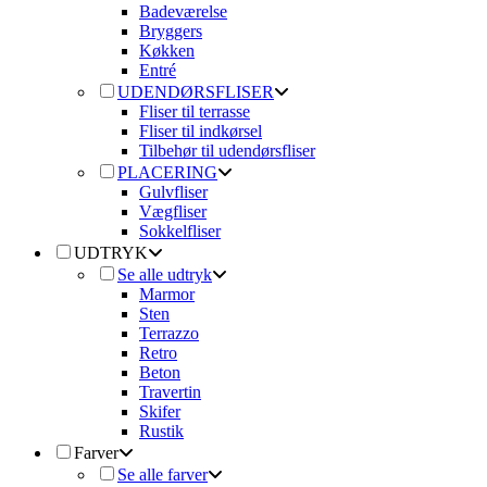
Badeværelse
Bryggers
Køkken
Entré
UDENDØRSFLISER
Fliser til terrasse
Fliser til indkørsel
Tilbehør til udendørsfliser
PLACERING
Gulvfliser
Vægfliser
Sokkelfliser
UDTRYK
Se alle udtryk
Marmor
Sten
Terrazzo
Retro
Beton
Travertin
Skifer
Rustik
Farver
Se alle farver