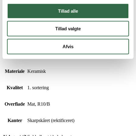
Specifikationer
Tillad alle
Størrelse
7,5×60 cm
Tillad valgte
Tykkelse
9,5 mm
Afvis
Farve
Hvid
Materiale
Keramisk
Kvalitet
1. sortering
Overflade
Mat, R10/B
Kanter
Skarpskåret (rektificeret)