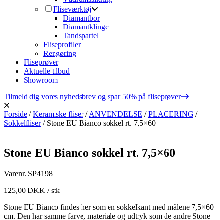
Fliseværktøj
Diamantbor
Diamantklinge
Tandspartel
Fliseprofiler
Rengøring
Fliseprøver
Aktuelle tilbud
Showroom
Tilmeld dig vores nyhedsbrev og spar 50% på fliseprøver
Forside
/
Keramiske fliser
/
ANVENDELSE
/
PLACERING
/
Sokkelfliser
/
Stone EU Bianco sokkel rt. 7,5×60
Stone EU Bianco sokkel rt. 7,5×60
Varenr.
SP4198
125,00
DKK
/ stk
Stone EU Bianco findes her som en sokkelkant med målene 7,5×60
cm. Den har samme farve, materiale og udtryk som de andre Stone