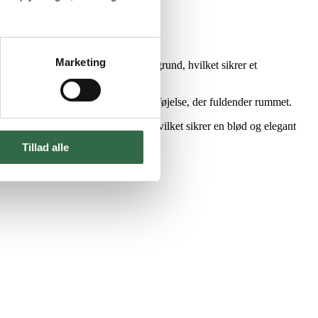
Marketing
ede marmorbrud på en neutral baggrund, hvilket sikrer et
indretning.
for både en praktisk og æstetisk tilføjelse, der fuldender rummet.
erste kant på soklen er afrundet, hvilket sikrer en blød og elegant
Tillad alle