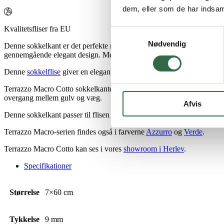
dem, eller som de har indsaml
Kvalitetsfliser fra EU
Samtykkevalg
Nødvendig
Denne sokkelkant er det perfekte match til flisen Terrazzo Macro Co
gennemgående elegant design. Med målene 7×60 cm passer soklen perfe
Denne
sokkelflise
giver en elegant afslutning på dit flisegulv, samtid
Terrazzo Macro Cotto sokkelkanten er rektificeret, hvilket betyder, at
overgang mellem gulv og væg.
Afvis
Denne sokkelkant passer til flisen Terrazzo Macro Cotto, der fås i stø
Terrazzo Macro-serien findes også i farverne
Azzurro
og
Verde
.
Terrazzo Macro Cotto kan ses i vores
showroom i Herlev
.
Specifikationer
Størrelse
7×60 cm
Tykkelse
9 mm