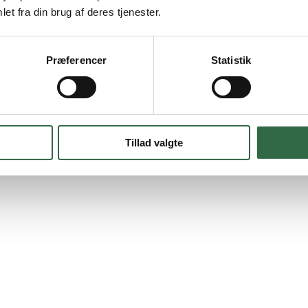
et fra din brug af deres tjenester.
Præferencer
Statistik
tto 60×60 cm. Soklen har samme terrazzomønster med beige og cottofarv
kt til 60×60-flisen, og du kan derved skabe en stilfuld og harmonisk 
ig med at den beskytter bunden af væggen mod slid og stød. Soklen er der
 den har skarpskårne kanter, som giver mulighed for en smal fuge. Den øv
Tillad valgte
rrelsen
60×60 cm
.