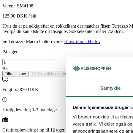
Varenr.
SM4198
125,00
DKK
/ stk
Hvis du er på udkig efter en sokkelkant der matcher flisen Terrazzo 
hvorpå du kan afslutte dit flisegulv. Sokkelkanten måler 7x60cm.
Se Terrazzo Macro Cotto i vores
showroom i Herlev
.
På lager
Terrazzo
Macro
stk
Cotto
Tilføj til kurv
Tilføj til favoritter
sokkel
rt.
7x60
Samtykke
Fragt fra 850 DKK
antal
Denne hjemmeside bruger c
Hurtig levering 1-3 hverdage
Vi bruger cookies til at tilpas
vores trafik. Vi deler også 
Gratis opbevaring i op til 12 uger
annonceringspartnere og anal