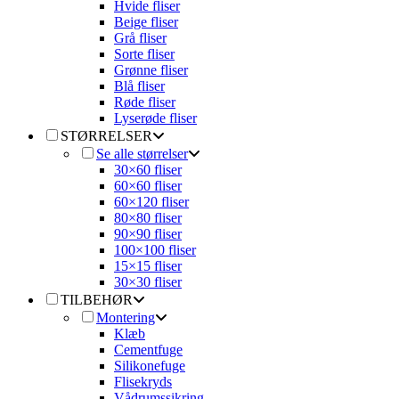
Hvide fliser
Beige fliser
Grå fliser
Sorte fliser
Grønne fliser
Blå fliser
Røde fliser
Lyserøde fliser
STØRRELSER
Se alle størrelser
30×60 fliser
60×60 fliser
60×120 fliser
80×80 fliser
90×90 fliser
100×100 fliser
15×15 fliser
30×30 fliser
TILBEHØR
Montering
Klæb
Cementfuge
Silikonefuge
Flisekryds
Vådrumssikring