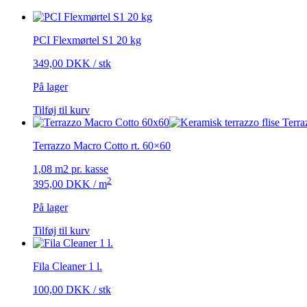
PCI Flexmørtel S1 20 kg
349,00
DKK
/ stk
På lager
Tilføj til kurv
Terrazzo Macro Cotto rt. 60×60
1,08 m2 pr. kasse
2
395,00
DKK
/ m
På lager
Tilføj til kurv
Fila Cleaner 1 l.
100,00
DKK
/ stk