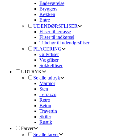
Badeværelse
Bryggers
Køkken
Entré
UDENDØRSFLISER
Fliser til terrasse
Fliser til indkørsel
Tilbehør til udendørsfliser
PLACERING
Gulvfliser
Vægfliser
Sokkelfliser
UDTRYK
Se alle udtryk
Marmor
Sten
Terrazzo
Retro
Beton
Travertin
Skifer
Rustik
Farver
Se alle farver