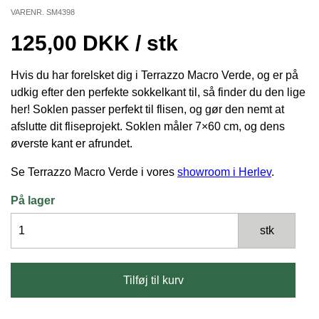
VARENR.
SM4398
125,00
DKK
/ stk
Hvis du har forelsket dig i Terrazzo Macro Verde, og er på
udkig efter den perfekte sokkelkant til, så finder du den lige
her! Soklen passer perfekt til flisen, og gør den nemt at
afslutte dit fliseprojekt. Soklen måler 7×60 cm, og dens
øverste kant er afrundet.
Se Terrazzo Macro Verde i vores
showroom i Herlev
.
På lager
Terrazzo
stk
Macro
Verde
sokkel
Tilføj til kurv
rt.
7x60