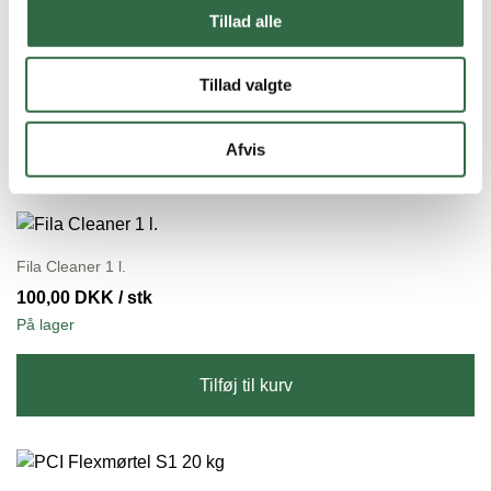
Tillad alle
Flisefugekryds 3 mm, 250 stk.
30,00
DKK
/ stk
Tillad valgte
På lager
Tilføj til kurv
Afvis
Fila Cleaner 1 l.
100,00
DKK
/ stk
På lager
Tilføj til kurv