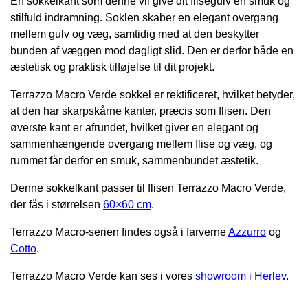
En sokkelkant som denne vil give dit flisegulv en smuk og
stilfuld indramning. Soklen skaber en elegant overgang
mellem gulv og væg, samtidig med at den beskytter
bunden af væggen mod dagligt slid. Den er derfor både en
æstetisk og praktisk tilføjelse til dit projekt.
Terrazzo Macro Verde sokkel er rektificeret, hvilket betyder,
at den har skarpskårne kanter, præcis som flisen. Den
øverste kant er afrundet, hvilket giver en elegant og
sammenhængende overgang mellem flise og væg, og
rummet får derfor en smuk, sammenbundet æstetik.
Denne sokkelkant passer til flisen Terrazzo Macro Verde,
der fås i størrelsen
60×60 cm
.
Terrazzo Macro-serien findes også i farverne
Azzurro
og
Cotto
.
Terrazzo Macro Verde kan ses i vores
showroom i Herlev
.