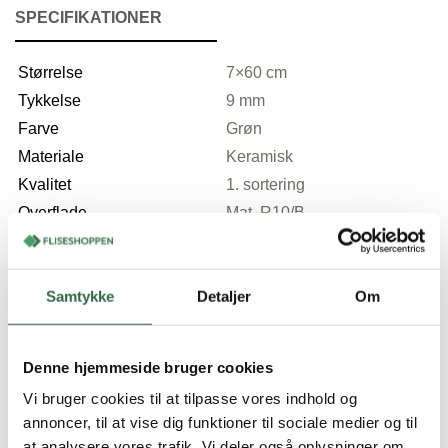
SPECIFIKATIONER
Størrelse
7×60 cm
Tykkelse
9 mm
Farve
Grøn
Materiale
Keramisk
Kvalitet
1. sortering
Overflade
Mat, R10/B
Kanter
Skarpskåret (rektificeret)
Velegnet til
Sokkelkant i hele huset
Samtykke
Detaljer
Om
Slidstyrke
5
Denne hjemmeside bruger cookies
Du kunne også være interesseret i…
Vi bruger cookies til at tilpasse vores indhold og
annoncer, til at vise dig funktioner til sociale medier og til
at analysere vores trafik. Vi deler også oplysninger om