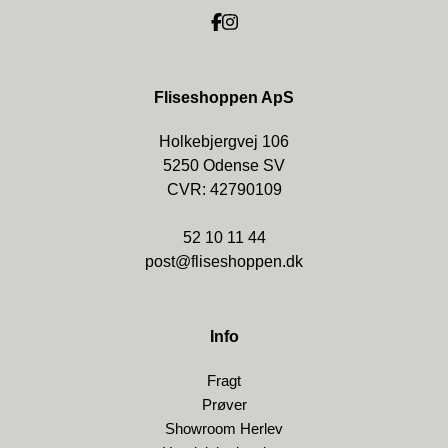
Fliseshoppen ApS
Holkebjergvej 106
5250 Odense SV
CVR: 42790109
52 10 11 44
post@fliseshoppen.dk
Info
Fragt
Prøver
Showroom Herlev