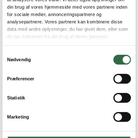
Terrazzo Macro Verde rt. 60×60
din brug af vores hjemmeside med vores partnere inden
1,08 m2 pr. kasse
for sociale medier, annonceringspartnere og
2
395,00
DKK
/ m
analysepartnere. Vores partnere kan kombinere disse
På lager
data med andre oplysninger, du har givet dem, eller som
de har indsamlet fra din brug af deres tjenester.
Tilføj til kurv
Samtykkevalg
Nødvendig
Præferencer
Fliseprofil i børstet stål 2,5 meter, 10 mm
370,00
DKK
/ stk
På lager
Statistik
Tilføj til kurv
Marketing